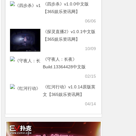
《四步杀》v1.0.0中文版
【365娱乐资讯网】
06/06
《探灵直播2》v1.0.1中文版
【365娱乐资讯网】
10/09
《守夜人：长夜》
Build.13364428中文版
【365娱乐资讯网】
02/15
《红河行动》v1.0.14原版英
文【365娱乐资讯网】
04/14