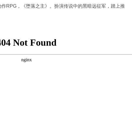
作RPG，《堕落之主》。扮演传说中的黑暗远征军，踏上推