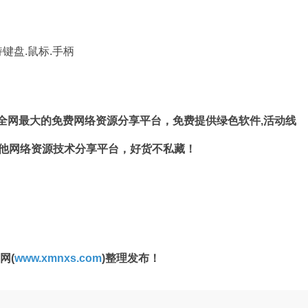
支持键盘.鼠标.手柄
是全网最大的免费网络资源分享平台，免费提供绿色软件,活动线
其他网络资源技术分享平台，好货不私藏！
官网
(
www.xmnxs.com
)整理发布！