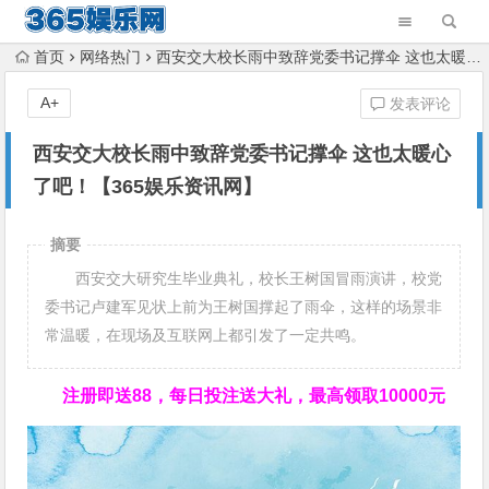
首页
网络热门
西安交大校长雨中致辞党委书记撑伞 这也太暖心了吧！【365娱乐资讯网】
A+
发表评论
西安交大校长雨中致辞党委书记撑伞 这也太暖心
了吧！【365娱乐资讯网】
摘要
西安交大研究生毕业典礼，校长王树国冒雨演讲，校党
委书记卢建军见状上前为王树国撑起了雨伞，这样的场景非
常温暖，在现场及互联网上都引发了一定共鸣。
注册即送88，
每日投注送大礼，最高领取10000元