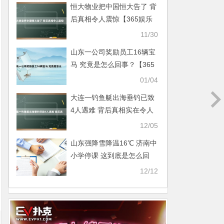
恒大物业把中国恒大告了 背
后真相令人震惊【365娱乐
资讯网】
11/30
山东一公司奖励员工16辆宝
马 究竟是怎么回事？【365
娱乐资讯网】
01/04
大连一钓鱼艇出海垂钓已致
4人遇难 背后真相实在令人
震惊【365娱乐资讯网】
12/05
山东强降雪降温16℃ 济南中
小学停课 这到底是怎么回
事？【365娱乐资讯网】
12/12