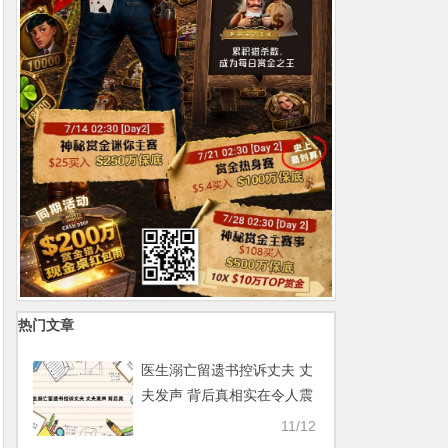
热门文章
医生溺亡留遗书控诉丈夫 丈
夫发声 背后真相实在令人震
惊【365娱乐资讯网】
11/12