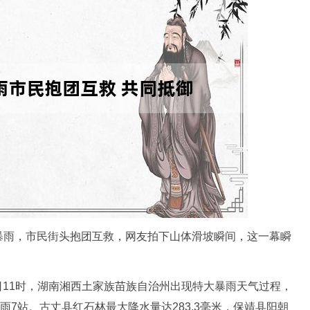
暴雨，市民街头抱团互救，网友拍下山体滑坡瞬间，这一幕瞬
日11时，湖南湘西土家族苗族自治州出现特大暴雨天气过程，
雨7站。古丈县红石林最大降水量达283.3毫米，保靖县阳朝