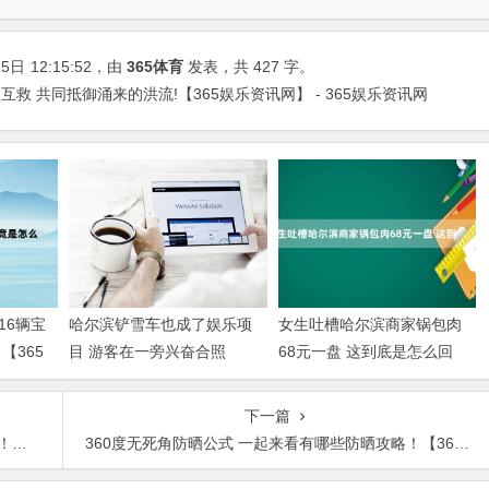
15日
12:15:52
，由
365体育
发表，共 427 字。
救 共同抵御涌来的洪流!【365娱乐资讯网】 - 365娱乐资讯网
16辆宝
哈尔滨铲雪车也成了娱乐项
女生吐槽哈尔滨商家锅包肉
【365
目 游客在一旁兴奋合照
68元一盘 这到底是怎么回
【365娱乐资讯网】
事？【365娱乐资讯网】
下一篇
网】
360度无死角防晒公式 一起来看有哪些防晒攻略！【365娱乐资讯网】