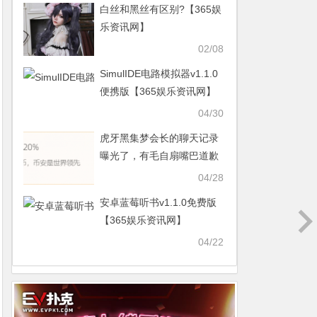
白丝和黑丝有区别?【365娱
乐资讯网】
02/08
SimulIDE电路模拟器v1.1.0
便携版【365娱乐资讯网】
04/30
虎牙黑集梦会长的聊天记录
曝光了，有毛自扇嘴巴道歉
【365娱乐资讯网】
04/28
安卓蓝莓听书v1.1.0免费版
【365娱乐资讯网】
04/22