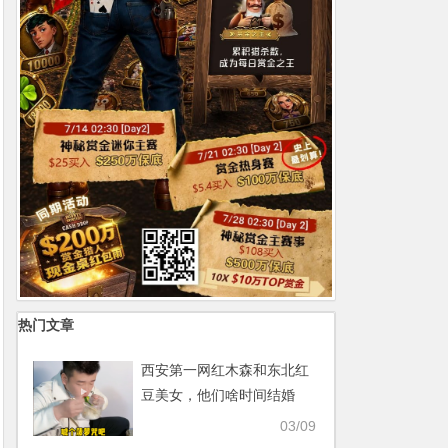
热门文章
西安第一网红木森和东北红
豆美女，他们啥时间结婚
呢，CP粉很着急【365娱乐
03/09
资讯网】