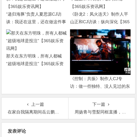
“递归海豚”负责人夏思源CJ访
《卧龙2：凤火连天》制作人平
谈：我还在这里，还在做这件事
山正和CJ访谈：纵向深化【365
【365娱乐资讯网】
娱乐资讯网】
那天在东方明珠，所有人都喊
“超级地球是投注”【365娱乐资
讯网】
《控制：共振》制作人CJ专
访：做一些独特、没人见过的东
西【365娱乐资讯网】
上一篇
下一篇
在家自我隔离期间岳云鹏长满了胡子，妻子：还挺帅的【365娱乐资讯网】
周扬青与雪梨同框直播，四千万观众观看成新晋带货女王【365娱乐资讯网】
文
发表评论
章