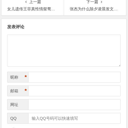
上一篇
下一篇
女儿遗传王菲真性情桀骜又不驯，两代人成为娱乐圈清流【365娱乐资讯网】
张杰为什么除夕凌晨发文？看到内容之后只能说太羡慕了！【365娱乐资讯网】
文
发表评论
章
导
航
*
昵称
*
邮箱
网址
QQ