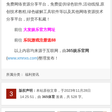
免费网络资源分享平台，免费提供绿色软件,活动线报,原
创技术教程,绿色破解工具软件等以及其他网络资源技术
分享平台，好货不私藏！
前往
大发娱乐
官方网址
前往
乐玩游戏注册送88
以上内容均来源于互联网，由
365娱乐官网
(
www.xmnxs.com
)整理发布！
所属分类：
福利资讯
版权声明：
本站原创文章，于2023年11月28日
14:25:51
，由
365体育
发表，共 528 字。