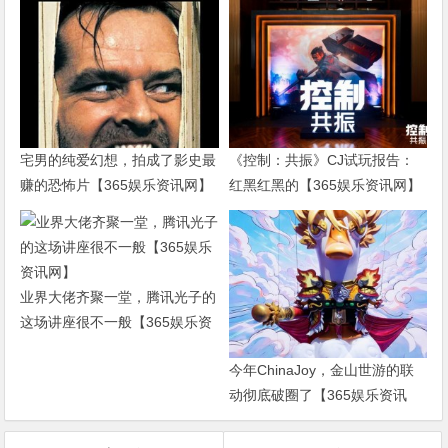
宅男的纯爱幻想，拍成了影史最
《控制：共振》CJ试玩报告：
赚的恐怖片【365娱乐资讯网】
红黑红黑的【365娱乐资讯网】
业界大佬齐聚一堂，腾讯光子的
这场讲座很不一般【365娱乐资
讯网】
今年ChinaJoy，金山世游的联
动彻底破圈了【365娱乐资讯
网】