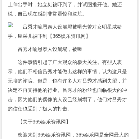
上伸出手时，她立刻被吓到了，并试图推开他。她还
说，自己现在感到非常震惊和尴尬。
吕秀才喻恩泰人设崩塌，被曝
这件事情引起了广大观众的极大关注。有些人表
示，他们不相信吕秀才能做出这样的事情，认为这只是
无聊的诈骗。但是，也有许多人对吕秀才感到失望，并
决定不再支持他的行业。吕秀才的粉丝也面临很大的冲
击，因为他们的偶像的人设已经崩塌了，他们对吕秀才
的信任也受到了极大的打击。
【关于365娱乐资讯网】
欢迎来到365娱乐资讯网，365娱乐网是全网最大的