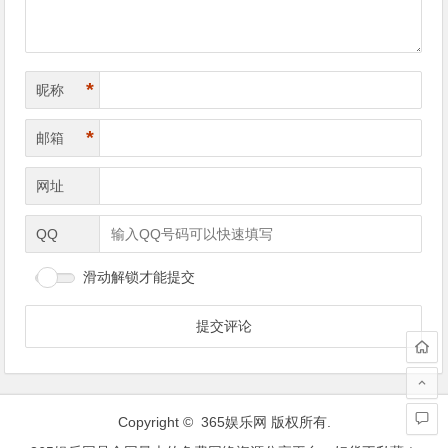
*
昵称
*
邮箱
网址
QQ
滑动解锁才能提交
Copyright ©
365娱乐网
版权所有.