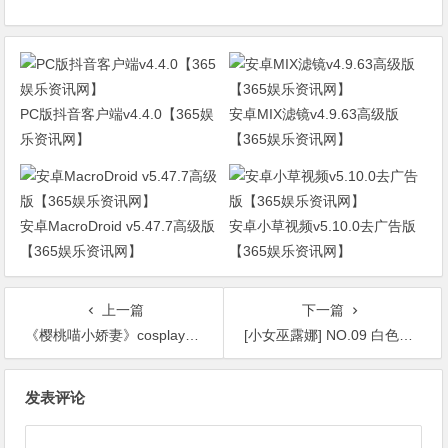
PC版抖音客户端v4.4.0【365娱
安卓MIX滤镜v4.9.63高级版
乐资讯网】
【365娱乐资讯网】
安卓MacroDroid v5.47.7高级版
安卓小草视频v5.10.0去广告版
【365娱乐资讯网】
【365娱乐资讯网】
上一篇
下一篇
《樱桃喵小娇妻》cosplay图集合集欣赏，展现可爱与性感的完美平衡！【365娱乐资讯网】
[小女巫露娜] NO.09 白色蕾丝长筒 [38P-185M]【365娱乐资讯网】
文
发表评论
章
导