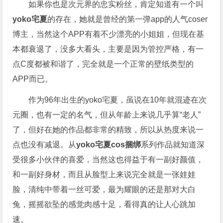
如果你也是次元界的忠实粉丝，肯定知道有一个叫
yoko宅夏
的存在，她就是曾经的第一弹app的人气coser
博主，当然这个APP有着不少漂亮的小姐姐，但现在基
本都衰退了，没多大看头，主要是因为管控严格，有一
点C度都被和谐了，完全就是一个正常的壁纸类型的
APP而已。
作为96年出生的yoko宅夏，虽说在10年就混迹在次
元圈，也有一定的名气，但从年龄上来说几乎算“老人”
了，但好在她的作品都非常的精致，所以从热度来说一
点也没有减退。从
yoko宅夏cos捆绑
系列作品就知道深
受很多小伙伴的喜爱，当然这也得益于有一副好颜值，
和一副好身材，而且从脸型上来说完全就是一张娃娃
脸，清纯中带着一丝可爱，最为耀眼的还是那对大白
兔，摇摇欲坠的感觉肉感十足，看得真的让人心跳加
速。