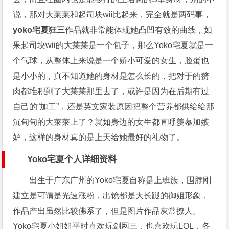
说，那对大莱莱和起司块wii比起来，完全就是两码事，
yoko宅夏狂三
作品就非常能体现她凸凹有致的曲线，如
果起司块wii的大莱莱是一个包子，那么Yoko宅夏就是一
个气球，从整体上来说是一个娇小可爱的女生，脸蛋也
是小小的，真不知道她的身材是怎么长的，把对于的赘
肉都堆积到了大莱莱那里去了，或许是因为在后期有过
自己的“加工”，还是英文家装原因把整个营养都供给给那
沉甸甸的大莱莱上了？就如身边的女生都直呼羡慕加嫉
妒，这样的身材真的是上天给她最好的礼物了。
Yoko宅夏个人详细资料
出生于广东广州的Yoko宅夏自称是上班族，围脖刚
建立是可谓是光速涨粉，出镜都是大长蹆的御姐形象，
作品产出虽然比较佛系了，但是图片作品灰常撩人。
Yoko宅夏小姐姐平时喜欢玩剑网三，也喜欢玩LOL，各