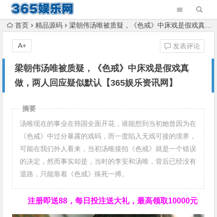
首页
精品源码
梁朝伟汤唯被质疑，《色戒》中床戏是假戏真做，两人回应疑似默认【365娱乐资讯网】
A+
发表评论
梁朝伟汤唯被质疑，《色戒》中床戏是假戏真
做，两人回应疑似默认【365娱乐资讯网】
摘要
汤唯现在的事业在韩国全面开花，谁能想到当初她曾因为在
《色戒》中过分暴露的戏码，而一度陷入无戏可接的境界，
可能在我们外人看来，当初汤唯接拍《色戒》就是一个错误
的决定，然而事实却是，当时的李安和汤唯，背后已经没有
退路，只能靠着《色戒》殊死一搏。
注册即送88，
每日投注送大礼，最高领取10000元