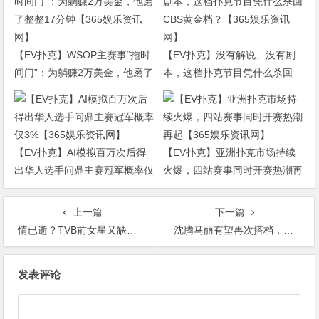
【EV扑克】WSOP主赛事“拖时
【EV扑克】没有解说、没有剧
间门”：为躺赚2万美金，他磨了
本，这档扑克节目凭什么杀回
整整17分钟【365娱乐资讯网】
CBS黄金档？【365娱乐资讯
网】
【EV扑克】AI模拟百万次后得
【EV扑克】亚洲扑克市场持续
出华人选手问鼎主赛冠军概率仅
火爆，四站赛事同时开赛热潮再
3%【365娱乐资讯网】
起【365娱乐资讯网】
上一篇
下一篇
情已逝？TVB前女星又缺席“少妇联盟”聚会！陈凯琳认很难再合体【365娱乐资讯网】
沈腾马丽有望再次搭档，合体翻拍《西虹市首富》，网友称梦青回了【365娱乐资讯网】
文
发表评论
章
导
航