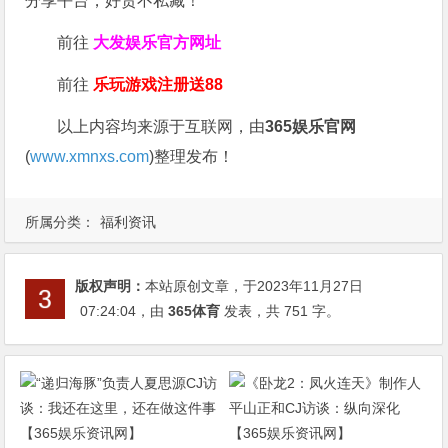
分享平台，好货不私藏！
前往
大发娱乐
官方网址
前往
乐玩游戏注册送88
以上内容均来源于互联网，由
365娱乐官网
(
www.xmnxs.com
)整理发布！
所属分类：
福利资讯
版权声明：
本站原创文章，于2023年11月27日
07:24:04
，由
365体育
发表，共 751 字。