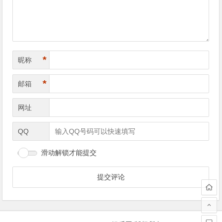
航
*
昵称
*
邮箱
网址
QQ
滑动解锁才能提交