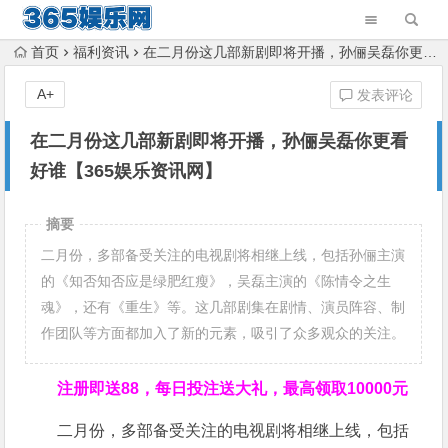
首页
福利资讯
在二月份这几部新剧即将开播，孙俪吴磊你更看好谁【365娱乐资讯网】
A+
发表评论
在二月份这几部新剧即将开播，孙俪吴磊你更看
好谁【365娱乐资讯网】
摘要
二月份，多部备受关注的电视剧将相继上线，包括孙俪主演
的《知否知否应是绿肥红瘦》，吴磊主演的《陈情令之生
魂》，还有《重生》等。这几部剧集在剧情、演员阵容、制
作团队等方面都加入了新的元素，吸引了众多观众的关注。
注册即送88，
每日投注送大礼，最高领取10000元
二月份，多部备受关注的电视剧将相继上线，包括