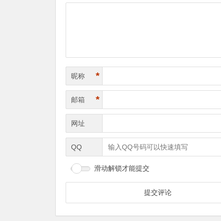
*
昵称
*
邮箱
网址
QQ
滑动解锁才能提交