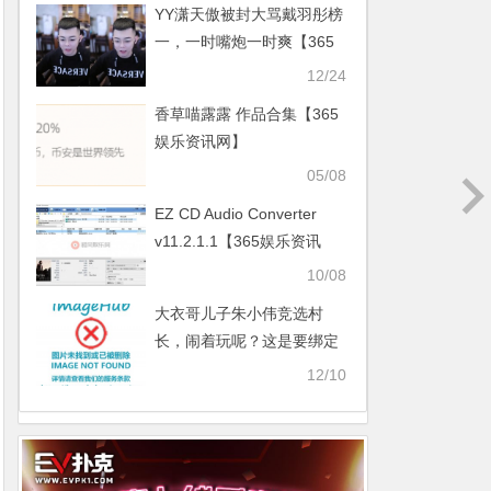
YY潇天傲被封大骂戴羽彤榜
一，一时嘴炮一时爽【365
娱乐资讯网】
12/24
香草喵露露 作品合集【365
娱乐资讯网】
05/08
EZ CD Audio Converter
v11.2.1.1【365娱乐资讯
网】
10/08
大衣哥儿子朱小伟竞选村
长，闹着玩呢？这是要绑定
朱之文【365娱乐资讯网】
12/10