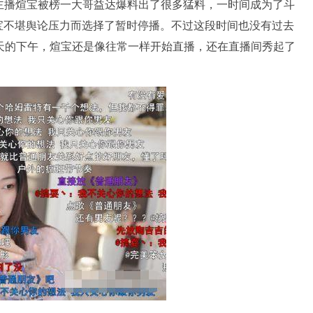
值主播煊宝被榜一大哥益达爆料出了很多猛料，一时间成为了斗
宝不堪舆论压力而选择了暂时停播。不过这段时间也没有过去
天的下午，煊宝还是像往常一样开始直播，还在直播间秀起了