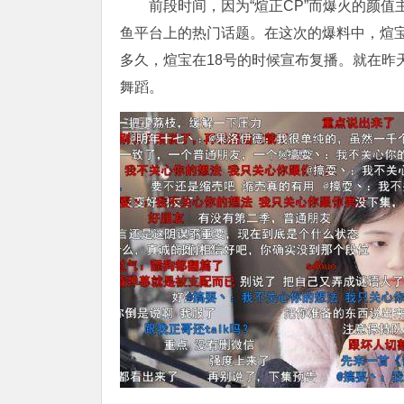
前段时间，因为“煊正CP”而爆火的颜
鱼平台上的热门话题。在这次的爆料中，煊
多久，煊宝在18号的时候宣布复播。就在昨
舞蹈。