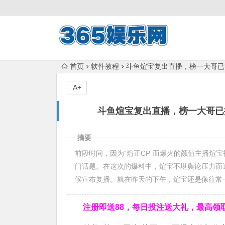
首页
软件教程
斗鱼煊宝复出直播，榜一大哥已
A+
斗鱼煊宝复出直播，榜一大哥已
摘要
前段时间，因为“煊正CP”而爆火的颜值主播煊
门话题。在这次的爆料中，煊宝不堪舆论压力而
候宣布复播。就在昨天的下午，煊宝还是像往常
注册即送88，
每日投注送大礼，最高领取1