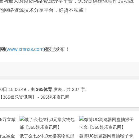
是全网最大的免费网络资源分享平台，免费提供绿色软件,活动线
其他网络资源技术分享平台，好货不私藏！
官网
(
www.xmnxs.com
)整理发布！
10日
15:06:49
，由
365体育
发表，共 237 字。
65娱乐资讯网】 - 365娱乐资讯网
亓立减金
饿了么七夕礼0元撸实物包邮
微博UC浏览器网盘抽猴子卡