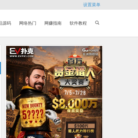
设置菜单
品源码
网络热门
网赚指南
软件教程