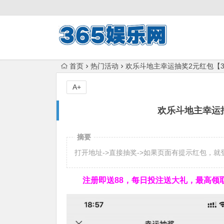
首页
热门活动
欢乐斗地主幸运抽奖2元红包【3
A+
欢乐斗地主幸运
摘要
打开地址->直接抽奖->如果页面有提示红包，
注册即送88，
每日投注送大礼，最高领取1