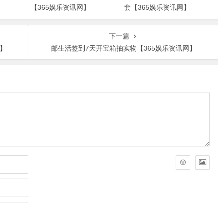
【365娱乐资讯网】
套【365娱乐资讯网】
下一篇
网】
邮生活签到7天开宝箱抽实物【365娱乐资讯网】