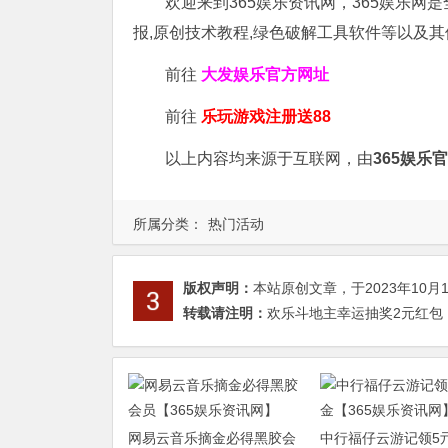
欢迎来到365娱乐资讯网，365娱乐网
报,原创技术教程,绿色破解工具软件等以及
前往
大发娱乐
官方网址
前往
乐玩游戏注册送88
以上内容均来源于互联网，由
365娱乐
所属分类：
热门活动
版权声明：
本站原创文章，于2023年10月
转载请注明：
欢乐斗地主幸运抽奖2元红包【3
网易云音乐摘金必得黑胶会
中行福仔云游记领5