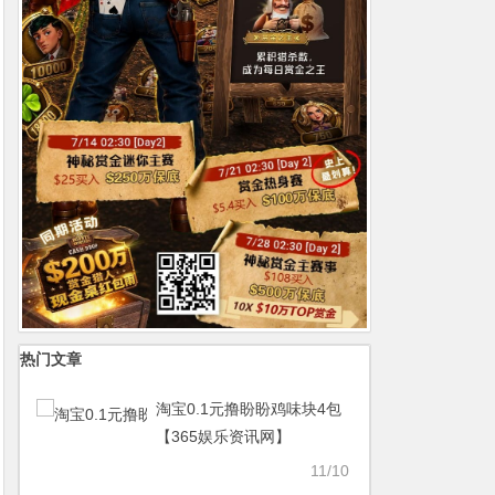
热门文章
淘宝0.1元撸盼盼鸡味块4包
【365娱乐资讯网】
11/10