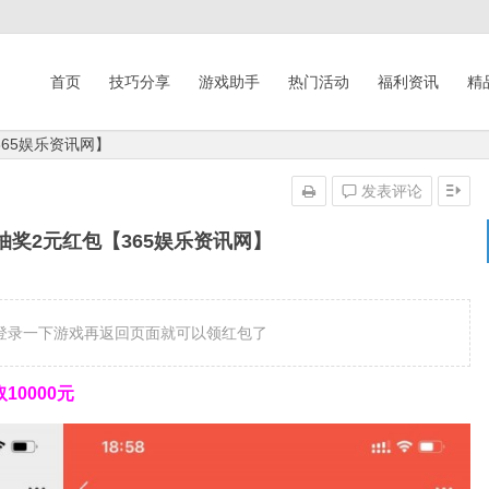
首页
技巧分享
游戏助手
热门活动
福利资讯
精
65娱乐资讯网】
发表评论
抽奖2元红包【365娱乐资讯网】
就登录一下游戏再返回页面就可以领红包了
0000元