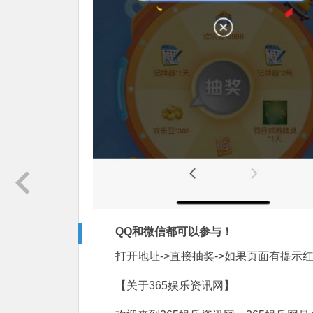
QQ和微信都可以参与！
打开地址->直接抽奖->如果页面有提
【关于365娱乐资讯网】