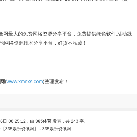
是全网最大的免费网络资源分享平台，免费提供绿色软件,活动线
其他网络资源技术分享平台，好货不私藏！
官网
(
www.xmnxs.com
)整理发布！
26日
08:25:12
，由
365体育
发表，共 243 字。
365娱乐资讯网】 - 365娱乐资讯网