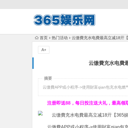
首页
热门活动
云缴費充水电費最高立减18亓【
A+
云缴費充水电費最
摘要
云缴費APP或小程序->使用財富qian包充水电燃
注册即送88，
每日投注送大礼，最高领取1
云缴費APP或小程序->使用財富qian包