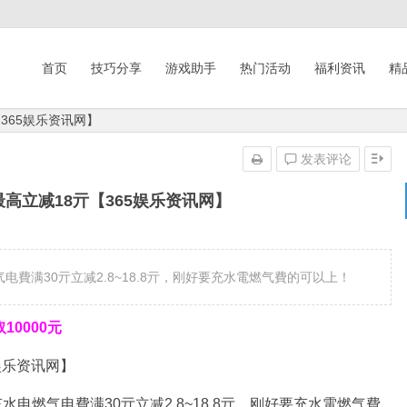
首页
技巧分享
游戏助手
热门活动
福利资讯
精
365娱乐资讯网】
发表评论
高立减18亓【365娱乐资讯网】
气电費满30亓立减2.8~18.8亓，刚好要充水電燃气費的可以上！
0000元
充水电燃气电費满30亓立减2.8~18.8亓，刚好要充水電燃气費