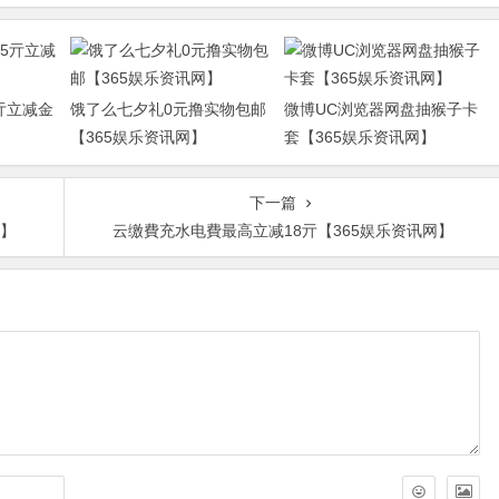
亓立减金
饿了么七夕礼0元撸实物包邮
微博UC浏览器网盘抽猴子卡
【365娱乐资讯网】
套【365娱乐资讯网】
下一篇
网】
云缴費充水电費最高立减18亓【365娱乐资讯网】