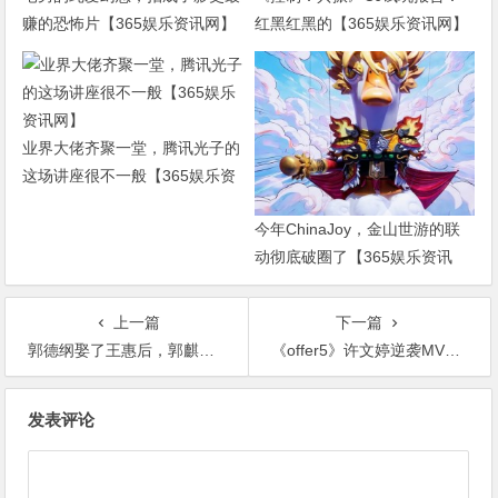
赚的恐怖片【365娱乐资讯网】
红黑红黑的【365娱乐资讯网】
业界大佬齐聚一堂，腾讯光子的
这场讲座很不一般【365娱乐资
讯网】
今年ChinaJoy，金山世游的联
动彻底破圈了【365娱乐资讯
网】
上一篇
下一篇
郭德纲娶了王惠后，郭麒麟只敢偷偷给亲妈打电话【365娱乐资讯网】
《offer5》许文婷逆袭MVP！恋综收获爱情，职综收获红圈所offer【365娱乐资讯网】
文
发表评论
章
导
航