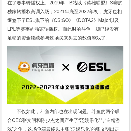
在了赛事转播权上。2019年，B站以《英雄联盟》S赛的
独家转播权高调入场；2021年底至2022年初，虎牙也相
继签下了ESL旗下的《CS:GO》《DOTA2》Major以及
LPL等赛事的独家转播权。而此时的斗鱼，却已经没有
足够的资金继续参与这场买来买去的数值游戏了。
不仅如此，斗鱼内部也在出现问题。斗鱼的两个联
合CEO张文明和陈少杰之间产生了“泛娱乐化”与“专精游
戏”之争，这场争端最终以主张“泛娱乐化”的张文明出走