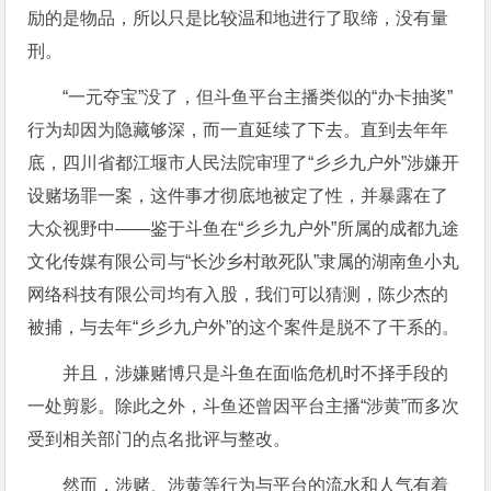
励的是物品，所以只是比较温和地进行了取缔，没有量
刑。
“一元夺宝”没了，但斗鱼平台主播类似的“办卡抽奖”
行为却因为隐藏够深，而一直延续了下去。直到去年年
底，四川省都江堰市人民法院审理了“彡彡九户外”涉嫌开
设赌场罪一案，这件事才彻底地被定了性，并暴露在了
大众视野中——鉴于斗鱼在“彡彡九户外”所属的成都九途
文化传媒有限公司与“长沙乡村敢死队”隶属的湖南鱼小丸
网络科技有限公司均有入股，我们可以猜测，陈少杰的
被捕，与去年“彡彡九户外”的这个案件是脱不了干系的。
并且，涉嫌赌博只是斗鱼在面临危机时不择手段的
一处剪影。除此之外，斗鱼还曾因平台主播“涉黄”而多次
受到相关部门的点名批评与整改。
然而，涉赌、涉黄等行为与平台的流水和人气有着