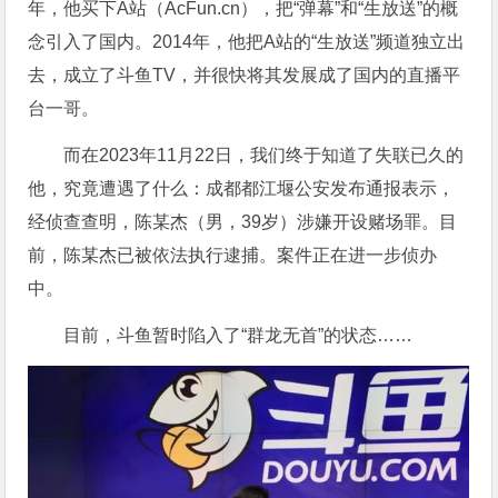
年，他买下A站（AcFun.cn），把“弹幕”和“生放送”的概
念引入了国内。2014年，他把A站的“生放送”频道独立出
去，成立了斗鱼TV，并很快将其发展成了国内的直播平
台一哥。
而在2023年11月22日，我们终于知道了失联已久的
他，究竟遭遇了什么：成都都江堰公安发布通报表示，
经侦查查明，陈某杰（男，39岁）涉嫌开设赌场罪。目
前，陈某杰已被依法执行逮捕。案件正在进一步侦办
中。
目前，斗鱼暂时陷入了“群龙无首”的状态……