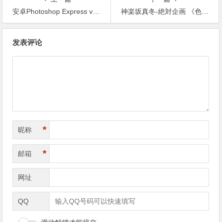
安卓Photoshop Express v11.6.164【365娱乐资讯网】
神楽坂真冬-絶対企画 《色の香り》[150P3V-783M]【365娱乐资讯网】
文
发表评论
章
导
航
*
昵称
*
邮箱
网址
QQ