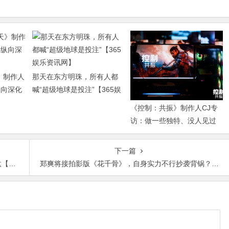
》制作人
那天在东方明珠，所有人都
纵向深化
喊“超级地球是投注”【365娱
乐资讯网】
《控制：共振》制作人CJ专
访：做一些独特、没人见过
的东西【365娱乐资讯网】
下一篇
网】
郑爽将接拍影版《花千骨》，自身实力不行抄袭背锅？【365娱乐资讯网】