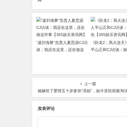
网
“递归海豚”负责人夏思源CJ访
《卧龙2：凤火连天
谈：我还在这里，还在做这
平山正和CJ访谈：
件事【365娱乐资讯网】
【365娱乐资讯网】
上一篇
她嫁给了爱情五十岁参加“浪姐”，如今首轮就被淘汰【365娱乐资讯
发表评论