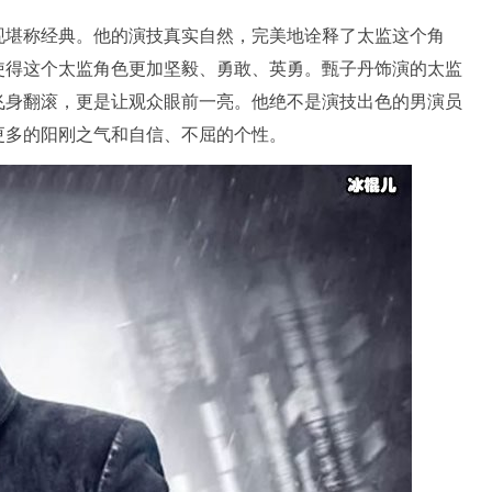
现堪称经典。他的演技真实自然，完美地诠释了太监这个角
使得这个太监角色更加坚毅、勇敢、英勇。甄子丹饰演的太监
飞身翻滚，更是让观众眼前一亮。他绝不是演技出色的男演员
更多的阳刚之气和自信、不屈的个性。