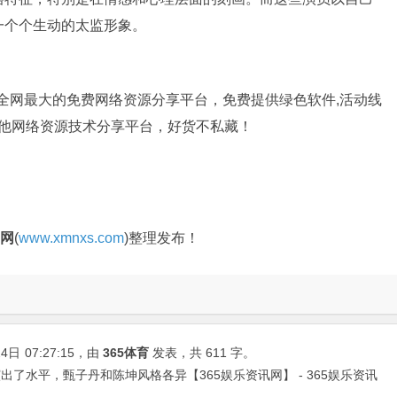
一个个生动的太监形象。
是全网最大的免费网络资源分享平台，免费提供绿色软件,活动线
其他网络资源技术分享平台，好货不私藏！
官网
(
www.xmnxs.com
)整理发布！
24日
07:27:15
，由
365体育
发表，共 611 字。
了水平，甄子丹和陈坤风格各异【365娱乐资讯网】 - 365娱乐资讯