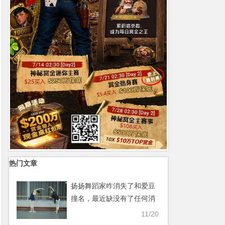
热门文章
扬扬舞蹈家咋消失了和爱豆
撞名，最近缺没有了任何消
息【365娱乐资讯网】
11/20