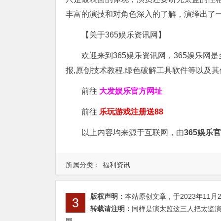
丰富的演技和对角色深入的了解，演绎出了
【关于365娱乐资讯网】
欢迎来到365娱乐资讯网，365娱乐网
报,原创技术教程,绿色破解工具软件等以及
前往
大发娱乐
官方网址
前往
乐玩游戏注册送88
以上内容均来源于互联网，由
365娱乐
所属分类：
福利资讯
版权声明：
本站原创文章，于2023年11月
转载请注明：
同样是演太监这三人把太监演出