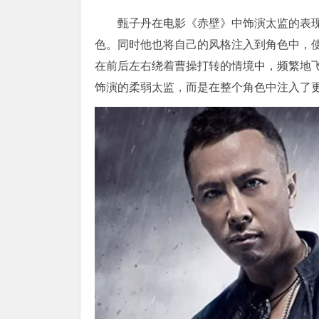
甄子丹在电影《赤壁》中饰演太监的表
色。同时他也将自己的风格注入到角色中，
在前后左右绕着曹操打转的情境中，频繁地
饰演的柔弱太监，而是在整个角色中注入了