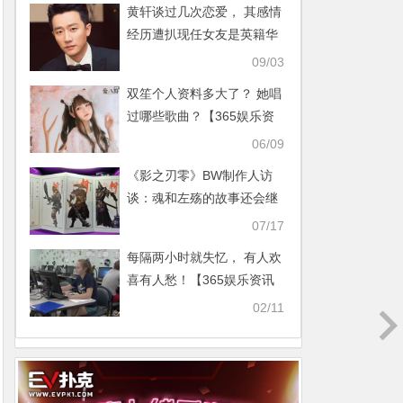
黄轩谈过几次恋爱， 其感情
经历遭扒现任女友是英籍华
人【365娱乐资讯网】
09/03
双笙个人资料多大了？ 她唱
过哪些歌曲？【365娱乐资
讯网】
06/09
《影之刃零》BW制作人访
谈：魂和左殇的故事还会继
续【365娱乐资讯网】
07/17
每隔两小时就失忆， 有人欢
喜有人愁！【365娱乐资讯
网】
02/11