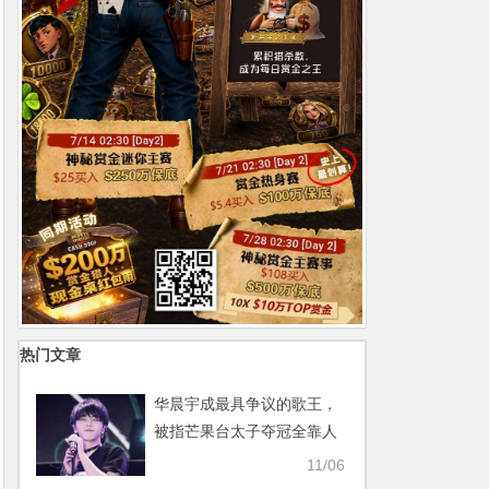
热门文章
华晨宇成最具争议的歌王，
被指芒果台太子夺冠全靠人
气高【365娱乐资讯网】
11/06