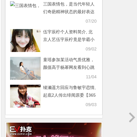
三国表情包，是当代年轻人
们奇葩精神状态的最好表达
【365娱乐资讯网】
07/20
伍宇辰柠个人资料简介, 北
京人艺伍宇辰柠竟是学霸小
美女【365娱乐资讯网】
09/02
童瑶参加某活动气质优雅，
颜值高于杨幂网友看到心跳
不已【365娱乐资讯网】
11/04
绫濑遥方回应与鲁敏宇恋情,
起底2人传出绯闻原委【365
娱乐资讯网】
09/03