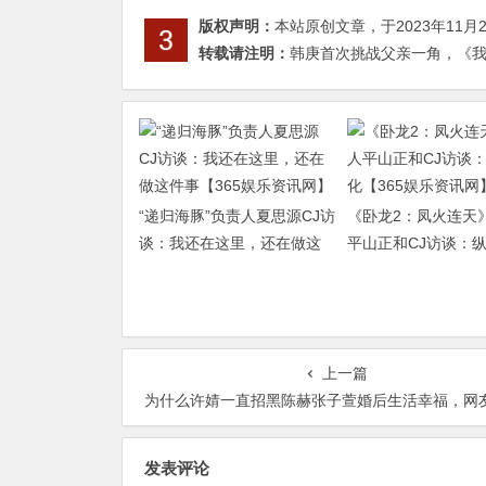
版权声明：
本站原创文章，于2023年11月
转载请注明：
韩庚首次挑战父亲一角，《我们
“递归海豚”负责人夏思源CJ访
《卧龙2：凤火连天
谈：我还在这里，还在做这
平山正和CJ访谈：
件事【365娱乐资讯网】
【365娱乐资讯网】
上一篇
为什么许婧一直招黑陈赫张子萱婚后生活幸福，网友：还不放手？【365娱乐资
发表评论