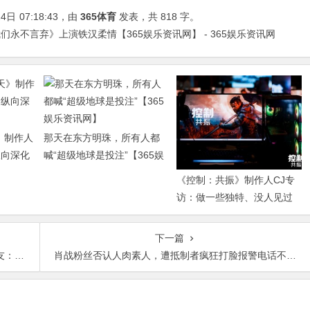
24日
07:18:43
，由
365体育
发表，共 818 字。
永不言弃》上演铁汉柔情【365娱乐资讯网】 - 365娱乐资讯网
》制作人
那天在东方明珠，所有人都
纵向深化
喊“超级地球是投注”【365娱
乐资讯网】
《控制：共振》制作人CJ专
访：做一些独特、没人见过
的东西【365娱乐资讯网】
下一篇
讯网】
肖战粉丝否认人肉素人，遭抵制者疯狂打脸报警电话不能随便打【365娱乐资讯网】