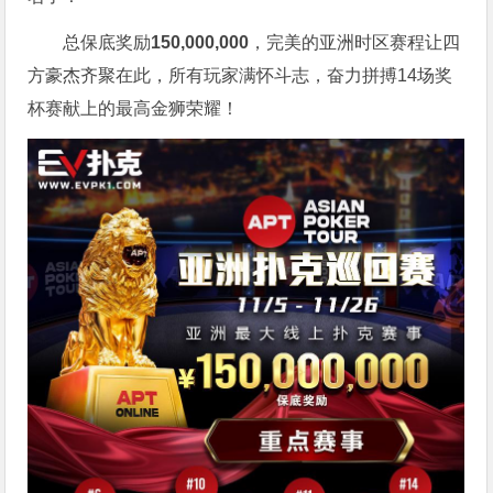
总保底奖励
150,000,000
，完美的亚洲时区赛程让四
方豪杰齐聚在此，所有玩家满怀斗志，奋力拼搏14场奖
杯赛献上的最高金狮荣耀！