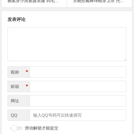
杨紫穿小黑裙露美腿 鸡毛发型温柔又可爱【365娱乐资讯网】
关晓彤戴棒球帽穿卫衣 托腮发呆表情好萌【365娱乐资讯网】
文
发表评论
章
导
航
*
昵称
*
邮箱
网址
QQ
滑动解锁才能提交