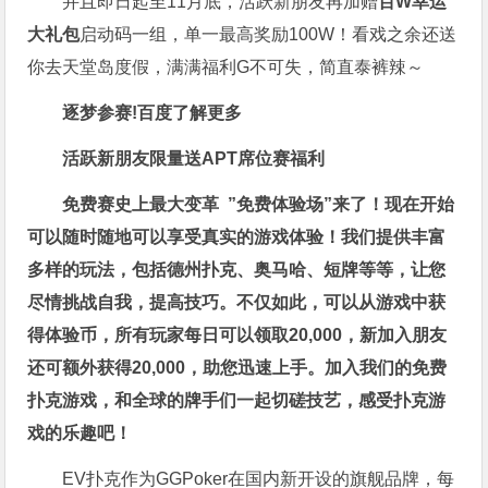
并且即日起至11月底，活跃新朋友再加赠
百W幸运
大礼包
启动码一组，单一最高奖励100W！看戏之余还送
你去天堂岛度假，满满福利G不可失，简直泰裤辣～
逐梦参赛!百度了解更多
活跃新朋友限量送
APT席位赛福利
免费赛史上最大变革
”免费体验场”来了！
现在开始
可以随时随地可以享受真实的游戏体验！我们提供丰富
多样的玩法，包括德州扑克、奥马哈、短牌等等，让您
尽情挑战自我，提高技巧。不仅如此，
可以从游戏中获
得体验币，所有玩家每日可以领取20,000，新加入朋友
还可额外获得20,000，助您迅速上手。
加入我们的免费
扑克游戏，和全球的牌手们一起切磋技艺，感受扑克游
戏的乐趣吧！
EV扑克作为GGPoker在国内新开设的旗舰品牌，每