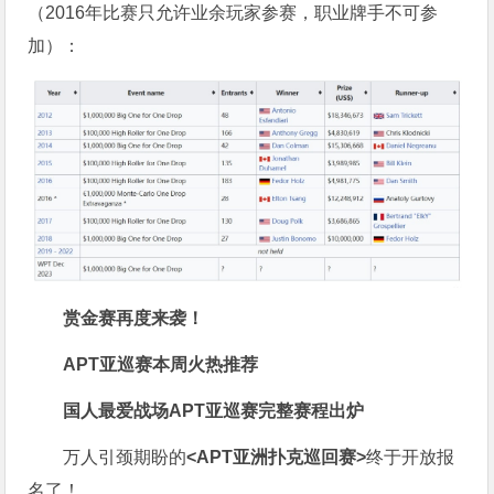
（2016年比赛只允许业余玩家参赛，职业牌手不可参
加）：
赏金赛再度来袭！
APT亚巡赛本周火热推荐
国人最爱战场
APT亚巡赛完整赛程出炉
万人引颈期盼的
<APT亚洲扑克巡回赛>
终于开放报
名了！