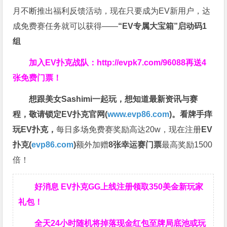
月不断推出福利反馈活动，现在只要成为EV新用户，达
成免费赛任务就可以获得——
“EV专属大宝箱”启动码1
组
加入EV扑克战队：
http://evpk7.com/96088
再送4
张免费门票！
想跟美女Sashimi一起玩，
想知道最新资讯与赛
程，
敬请锁定EV扑克官网(
www.evp86.com
)。
看牌手痒
玩EV扑克，
每日多场免费赛奖励高达20w，现在注册
EV
扑克(
evp86.com
)
额外加赠
8张幸运赛门票
最高奖励1500
倍！
好消息 EV扑克GG上线注册领取350美金新玩家
礼包！
全天24小时随机将掉落现金红包至牌局底池或玩