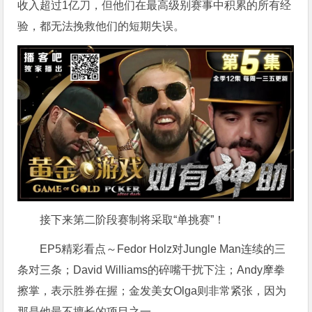
收入超过1亿刀，但他们在最高级别赛事中积累的所有经
验，都无法挽救他们的短期失误。
接下来第二阶段赛制将采取“单挑赛”！
EP5精彩看点～Fedor Holz对Jungle Man连续的三
条对三条；David Williams的碎嘴干扰下注；Andy摩拳
擦掌，表示胜券在握；金发美女Olga则非常紧张，因为
那是他最不擅长的项目之一。