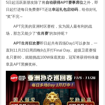
5日起活跃新朋友除了将
自
动获得APT赛事席位
之外，即
日起打进每日免费赛FT还送
幸运礼包启动码
，给你好礼
“奖”不完～
APT完美的亚洲时区赛程，实为国人最有利的战
场，那怎又能少了“
生肖赛
”的加持呢？
APT生肖狂欢赛
即日起共有四场Day1可以参加，一
直到11月23日周四晚9点开打Final Day。超级卫星赛报
名只要80，就能挑战100W保底奖励，冠军将获得特殊徽
章及APT黑狮奖杯。