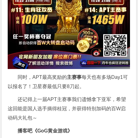
同时，APT最高奖励的
主赛事
每天也有多场Day1可
以报名了！卫星赛最低只要8刀起。
还记得上一届APT主赛事我们遗憾拿下亚军，希望
这回能是国人选手摘得桂冠，并获得特别加码的百W启
动码大礼包～
播客吧
《GoG黄金游戏》