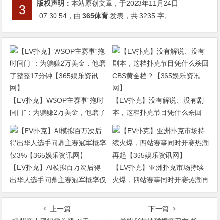
版权声明：
本站原创文章，于2023年11月24日
07:30:54
，由
365体育
发表，共 3235 字。
【EV扑克】WSOP主赛事“拖时
【EV扑克】没有解说、没有剧
间门”：为躺赚2万美金，他磨了
本，这档扑克节目凭什么杀回
整整17分钟【365娱乐资讯网】
CBS黄金档？【365娱乐资讯
网】
【EV扑克】AI模拟百万次后得
【EV扑克】亚洲扑克市场持续
出华人选手问鼎主赛冠军概率仅
火爆，四站赛事同时开赛热潮再
3%【365娱乐资讯网】
起【365娱乐资讯网】
上一篇
下一篇