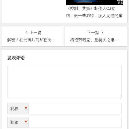
讯网】
《控制：共振》制作人CJ专
访：做一些独特、没人见过的东
西【365娱乐资讯网】
上一篇
下一篇
解密！在无码片商加勒比初登场的山内やよい(山内弥生)是？【365娱乐资讯网】
梅艳芳暗恋、想娶关之琳、拥吻张曼玉，刘德华的另一面有多风流？【365娱乐资讯网】
文
发表评论
章
导
航
*
昵称
*
邮箱