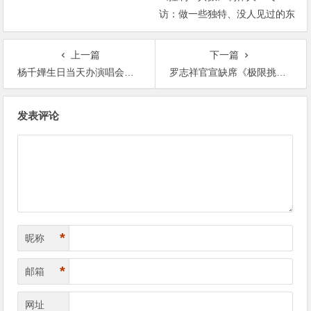
访：做一些独特、没人见过的东
西【365娱乐资讯网】
上一篇
下一篇
杨千嬅生日当天办演唱会，现场气氛浓厚杨千嬅感恩粉丝【365娱乐资讯网】
罗志祥官宣缺席《极限挑战》第六季的原因，是因为疫情的缘故【365娱乐资讯网】
文
发表评论
章
导
航
*
昵称
*
邮箱
网址