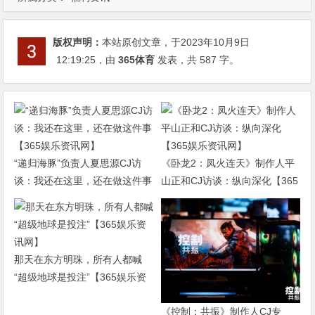
版权声明：
本站原创文章，于2023年10月9日
12:19:25
，由
365体育
发表，共 587 字。
“递归海豚”负责人夏思源CJ访
《卧龙2：凤火连天》制作人平
谈：我还在这里，还在做这件事
山正和CJ访谈：纵向深化【365
【365娱乐资讯网】
娱乐资讯网】
那天在东方明珠，所有人都喊
“超级地球是投注”【365娱乐资
讯网】
《控制：共振》制作人CJ专