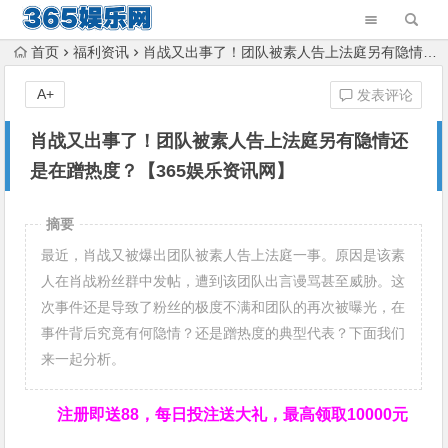
首页
福利资讯
肖战又出事了！团队被素人告上法庭另有隐情还是在蹭热度？【365娱乐资讯网】
A+
发表评论
肖战又出事了！团队被素人告上法庭另有隐情还
是在蹭热度？【365娱乐资讯网】
摘要
最近，肖战又被爆出团队被素人告上法庭一事。原因是该素
人在肖战粉丝群中发帖，遭到该团队出言谩骂甚至威胁。这
次事件还是导致了粉丝的极度不满和团队的再次被曝光，在
事件背后究竟有何隐情？还是蹭热度的典型代表？下面我们
来一起分析。
注册即送88，
每日投注送大礼，最高领取10000元