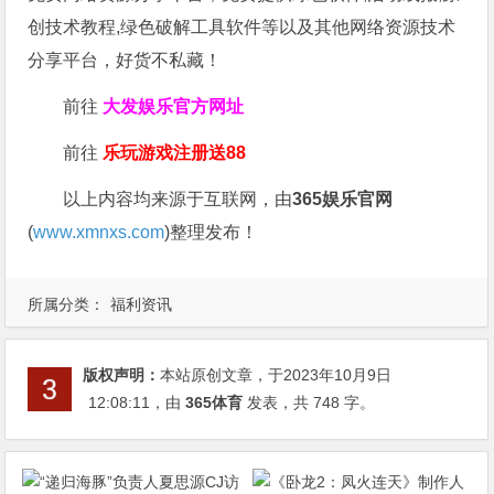
创技术教程,绿色破解工具软件等以及其他网络资源技术
分享平台，好货不私藏！
前往
大发娱乐
官方网址
前往
乐玩游戏注册送88
以上内容均来源于互联网，由
365娱乐官网
(
www.xmnxs.com
)整理发布！
所属分类：
福利资讯
版权声明：
本站原创文章，于2023年10月9日
12:08:11
，由
365体育
发表，共 748 字。