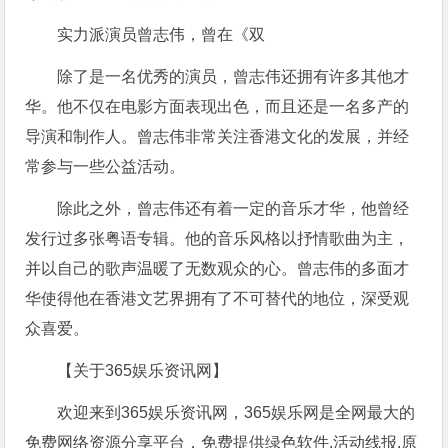
实力派演员曾志伟，曾在《双
除了是一名优秀的演员，曾志伟还拥有许多其他才
华。他不仅在电影方面表现出色，而且还是一名多产的
导演和制作人。曾志伟非常关注香港文化的发展，并经
常参与一些公益活动。
除此之外，曾志伟还有着一定的音乐才华，他曾经
发行过多张粤语专辑。他的音乐风格以抒情歌曲为主，
并以自己的歌声温暖了无数观众的心。曾志伟的多面才
华使得他在香港文艺界拥有了不可替代的地位，深受观
众喜爱。
【关于365娱乐资讯网】
欢迎来到365娱乐资讯网，365娱乐网是全网最大的
免费网络资源分享平台，免费提供绿色软件,活动线报,原