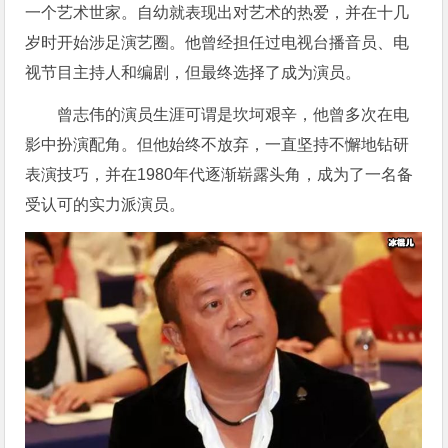
一个艺术世家。自幼就表现出对艺术的热爱，并在十几
岁时开始涉足演艺圈。他曾经担任过电视台播音员、电
视节目主持人和编剧，但最终选择了成为演员。
曾志伟的演员生涯可谓是坎坷艰辛，他曾多次在电
影中扮演配角。但他始终不放弃，一直坚持不懈地钻研
表演技巧，并在1980年代逐渐崭露头角，成为了一名备
受认可的实力派演员。