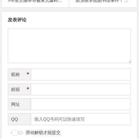
>斗鱼主播串哥被果儿爆料，手机里面有和赵WY的小视频【365娱乐资讯网】
新乡医学院图书馆事件！大一小情侣大白天图书馆鼓掌 近距离观看现场【365娱乐资讯网】
文
发表评论
章
导
航
*
昵称
*
邮箱
网址
QQ
滑动解锁才能提交