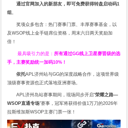
通过官网加入的新朋友，即可免费获得转盘启动码
1
组
。
奖项众多包含：热门赛事门票、丰厚赛事基金，以
及WSOP线上金手链席位资格，
周末六日两天奖励加
倍！
最具吸引力的是：
所有通过
GG
线上卫星赛晋级的选
手，主赛奖励统一加码
10%
！
依托
APL济州站与GG的深度战略合作，这项世界级
顶级赛事资源也正式落地亚洲赛场。
APL济州岛站赛事期间，现场同步开启“
荣耀之路
—
WSOP
直通专场
”赛事，冠军将获得价值1万刀的2026年
拉斯维加斯WSOP主赛门票一张！