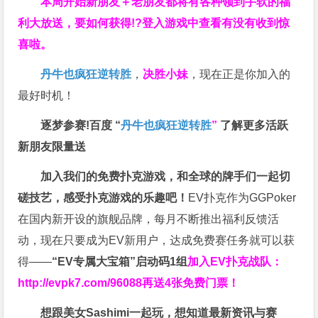
本周开始新朋友＋老朋友都将有各种领到手软的福
利大放送，要如何获得!?登入游戏中查看有没有收到惊
喜啦。
丹牛也疯狂逆转胜
，
决胜小妹
，现在正是你加入的
最好时机！
逐梦参赛!百度 “
丹牛也疯狂逆转胜
”
了解更多
活跃
新朋友限量送
加入我们的免费扑克游戏，和全球的牌手们一起切
磋技艺，感受扑克游戏的乐趣吧！
EV扑克作为GGPoker
在国内新开设的旗舰品牌，每月不断推出福利反馈活
动，现在只要成为EV新用户，达成免费赛任务就可以获
得——
“EV专属大宝箱”启动码1组
加入EV扑克战队：
http://evpk7.com/96088
再送4张免费门票！
想跟美女Sashimi一起玩，
想知道最新资讯与赛