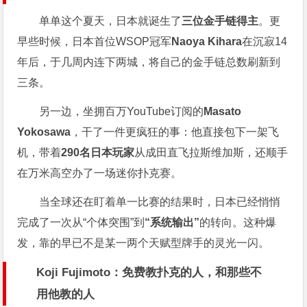
单单这个夏天，日本就诞生了
三位金手链得主
。更
早些时候，日本首位WSOP冠军
Naoya Kihara
在沉寂14
年后，于几周内连下两城，将自己的金手链总数刷新到
三条。
另一边，坐拥百万YouTube订阅的
Masato
Yokosawa
，干了一件更疯狂的事：他直接包下一架飞
机，带着
290名日本玩家
从成田直飞拉斯维加斯，还顺手
在万米高空办了一场迷你扑克赛。
当全球还在盯着单一比赛的结果时，日本已经悄悄
完成了一次从“个体突围”到
“系统输出”
的转向。这种爆
发，靠的早已不是某一两个天赋型牌手的灵光一闪。
Koji Fujimoto：免费教扑克的人，和那些不
用他教的人