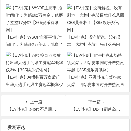
【EV扑克】WSOP主赛事“拖时
【EV扑克】没有解说、没有剧
间门”：为躺赚2万美金，他磨了
本，这档扑克节目凭什么杀回
整整17分钟【365娱乐资讯网】
CBS黄金档？【365娱乐资讯
网】
【EV扑克】AI模拟百万次后得
【EV扑克】亚洲扑克市场持续
出华人选手问鼎主赛冠军概率仅
火爆，四站赛事同时开赛热潮再
3%【365娱乐资讯网】
起【365娱乐资讯网】
上一篇
下一篇
【EV扑克】3-bet 不是胆量测试：AQ为什么不能当AK打？【365娱乐资讯网】
【EV扑克】DBPT葫芦岛站C组战报：270人次创单日新高，何先生118万记分牌登顶“东北王”【365娱乐资讯网】
文
发表评论
章