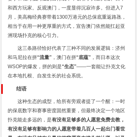
和西方玩家。反观澳门，一度显得沉寂许多。但进入7
月，美高梅经典赛带着1300万港元的总保底重返路氹，
相当于在用一种更厚重的方式，宣告澳门依然能扛起亚
洲现场扑克的核心引力。
这三条路径恰好代表了三种不同的发展逻辑：济州
和马尼拉在拼
“流量”
，澳门在拼
“底蕴”
，而日本这次
WSOP的爆发，拼的则是
“生态”
——一套能让扑克文化
在本地扎根、自发生长的社会系统。
结语
这种生态的成型，给所有旁观者提了一个醒：一时
的保底数字和赛事密度固然重要，但最终决定一个地区
扑克能走多远的，是
有没有足够多的人愿意免费去教，
有没有足够有影响力的人愿意带着几百人一起出门看世