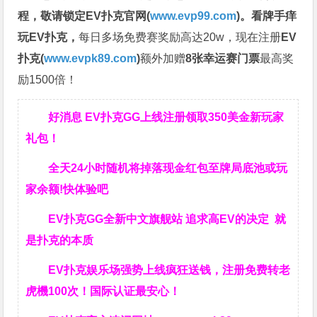
程，
敬请锁定EV扑克官网(
www.evp99.com
)。
看牌手痒
玩EV扑克，
每日多场免费赛奖励高达20w，现在注册
EV
扑克(
www.evpk89.com
)
额外加赠
8张幸运赛门票
最高奖
励1500倍！
好消息 EV扑克GG上线注册领取350美金新玩家
礼包！
全天24小时随机将掉落现金红包至牌局底池或玩
家余额!快体验吧
EV扑克GG
全新中文旗舰站
追求高EV
的决定
就
是扑克的本质
EV扑克娱乐场强势上线疯狂送钱，注册免费转老
虎機100次！国际认证最安心！