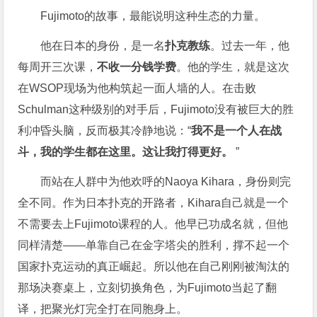
Fujimoto的故事，最能说明这种生态的力量。
他在日本的身份，是一名
扑克教练
。过去一年，他
每周开三次课，
不收一分钱学费
。他的学生，就是这次
在WSOP现场为他构筑起一面人墙的人。在击败
Schulman这种级别的对手后，Fujimoto没有被巨大的胜
利冲昏头脑，反而极其冷静地说：“
我不是一个人在战
斗，我的学生都在这里。这让我打得更好。
”
而站在人群中为他欢呼的Naoya Kihara，身份则完
全不同。作为日本扑克的开路者，Kihara自己就是一个
不需要去上Fujimoto课程的人。他早已功成名就，但他
同样清楚——单靠自己在金字塔尖的胜利，撑不起一个
国家扑克运动的真正崛起。所以他在自己刚刚被淘汰的
那场决赛桌上，立刻切换角色，为Fujimoto当起了翻
译，把聚光灯完全打在同胞身上。