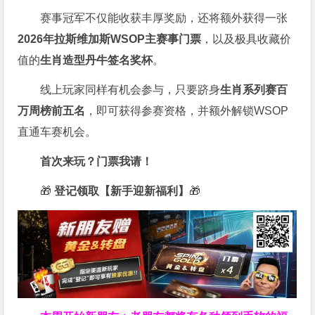
赛事冠军不仅能收获丰厚奖励，还将额外获得一张
2026
年拉斯维加斯
WSOP
主赛事门票
，以及极具收藏价
值的
生肖造型丹牛签名奖杯
。
线上玩家同样有机会参与，只要跻身
生肖系列赛百
万周榜前五名
，即可获得参赛资格，并额外解锁WSOP
直通车赛机会。
首次来玩？门票我请！
🎁
登记领取【新手迎新福利】
🎁