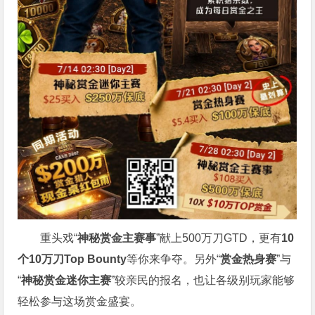
重头戏“
神秘赏金主赛事
”献上500万刀GTD，更有
10
个
10
万刀
Top Bounty
等你来争夺。另外“
赏金热身赛
”与
“
神秘赏金迷你主赛
”较亲民的报名，也让各级别玩家能够
轻松参与这场赏金盛宴。