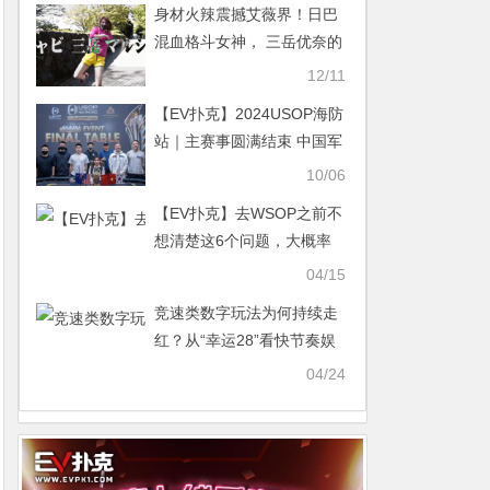
身材火辣震撼艾薇界！日巴
混血格斗女神， 三岳优奈的
征战之路【365娱乐资讯
12/11
网】
【EV扑克】2024USOP海防
站｜主赛事圆满结束 中国军
团大放异彩豪夺20座冠军奖
10/06
杯【365娱乐资讯网】
【EV扑克】去WSOP之前不
想清楚这6个问题，大概率
会沦为陪跑……【365娱乐
04/15
资讯网】
竞速类数字玩法为何持续走
红？从“幸运28”看快节奏娱
乐趋势【365娱乐资讯网】
04/24