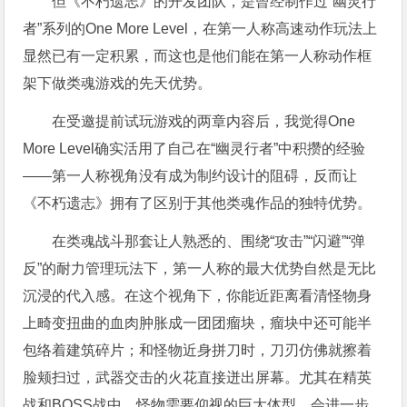
但《不朽遗志》的开发团队，是曾经制作过“幽灵行
者”系列的One More Level，在第一人称高速动作玩法上
显然已有一定积累，而这也是他们能在第一人称动作框
架下做类魂游戏的先天优势。
在受邀提前试玩游戏的两章内容后，我觉得One
More Level确实活用了自己在“幽灵行者”中积攒的经验
——第一人称视角没有成为制约设计的阻碍，反而让
《不朽遗志》拥有了区别于其他类魂作品的独特优势。
在类魂战斗那套让人熟悉的、围绕“攻击”“闪避”“弹
反”的耐力管理玩法下，第一人称的最大优势自然是无比
沉浸的代入感。在这个视角下，你能近距离看清怪物身
上畸变扭曲的血肉肿胀成一团团瘤块，瘤块中还可能半
包络着建筑碎片；和怪物近身拼刀时，刀刃仿佛就擦着
脸颊扫过，武器交击的火花直接迸出屏幕。尤其在精英
战和BOSS战中，怪物需要仰视的巨大体型，会进一步