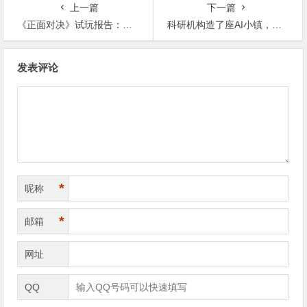
上一篇
下一篇
《正面对决》试玩报告：当“三国杀”遇上TCG【365娱乐资讯网】
科研机构造了座AI小镇，机器人在里面权斗、滥情和殉情【365娱乐资讯网】
文
发表评论
章
导
航
*
昵称
*
邮箱
网址
QQ