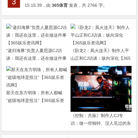
15:15:39
，由
365体育
发表，共 2766 字。
“递归海豚”负责人夏思源CJ访
《卧龙2：凤火连天》制作人平
谈：我还在这里，还在做这件事
山正和CJ访谈：纵向深化【365
【365娱乐资讯网】
娱乐资讯网】
那天在东方明珠，所有人都喊
“超级地球是投注”【365娱乐资
讯网】
《控制：共振》制作人CJ专
访：做一些独特、没人见过的东
西【365娱乐资讯网】