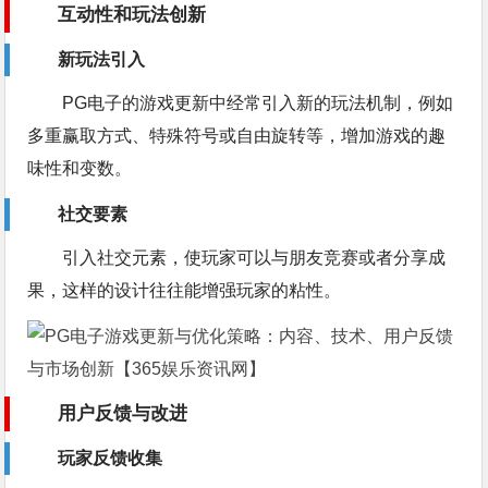
互动性和玩法创新
新玩法引入
PG电子的游戏更新中经常引入新的玩法机制，例如
多重赢取方式、特殊符号或自由旋转等，增加游戏的趣
味性和变数。
社交要素
引入社交元素，使玩家可以与朋友竞赛或者分享成
果，这样的设计往往能增强玩家的粘性。
用户反馈与改进
玩家反馈收集