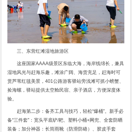
三、东营红滩湿地旅游区
这座国家AAAA级景区东临大海，海岸线绵长，兼具
湿地风光与赶海乐趣，滩涂广阔、海货充足，赶海时可
赏芦苇红毯美景，401公路游客驿站旁浅滩可抓小螃蟹、
捡海螺，驿站提供太空舱民宿、亲子酒店，方便深度体
验。
赶海第二步：备齐工具与技巧，轻松“爆桶”。新手必
备“三件套”：宽头平底铲/耙、塑料小桶+网兜、全套防晒
装备；加分神器：长筒雨靴（防滑防硌）、胶皮手套