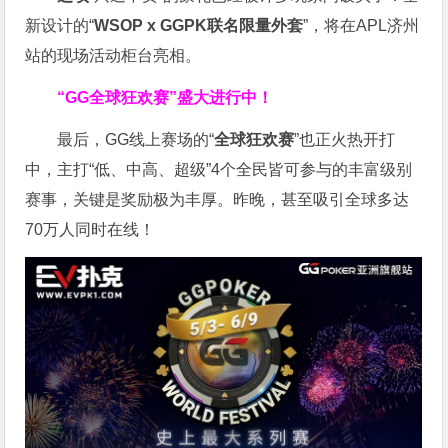
新设计的“
WSOP x GGPK
联名限量外套
”，将在APL济州
站的现场活动柜台亮相。
“GG全球狂欢赛”盛大进行中！
最后，GG线上赛场的“
全球狂欢赛
”也正火热开打
中，主打“低、中高、超级”4个全民皆可参与的丰富级别
赛事，关键是奖励极为丰厚。
昨晚，甚至吸引全球多达
70万人同时在线！