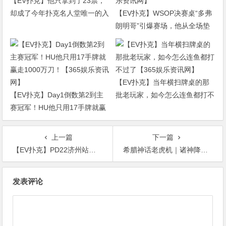
【EV扑克】他只拿到了23票，
却成了今年扑克名人堂唯一的入
【EV扑克】WSOP决赛桌“多弗
选者【365娱乐资讯网】
朗明哥”引爆赛场，他从全场垫
底打到了冠军争夺者【365娱乐
资讯网】
【EV扑克】当年横扫牌桌的那
【EV扑克】Day1倒数第2到主
批老玩家，如今怎么连鱼都打不
赛冠军！HU他只用17手牌就赢
过了【365娱乐资讯网】
走1000万刀！【365娱乐资讯
网】
上一篇
下一篇
【EV扑克】PD22济州站｜主赛FT诞生，何俊杰领衔4名中国选手决战决赛圈；QQPK战队“暖暖”从短码逆袭到QQPK大师赛季军，J High抓诈成经典！【365娱乐资讯网】
希腊神话老虎机｜诸神降临，神话与大奖的交汇【365娱乐资讯网】
文
发表评论
章
导
航