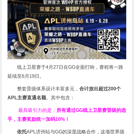
线上卫星赛于4月27日在GG全面打响，赛程将一路
延续至6月19日。
整套晋级体系设计丰富多元，
合计放出
超过200个
APL主赛直通名额
。其中包含：
最具吸引力的是：
所有通过
GG
线上卫星赛晋级的选
手，主赛奖励统一加码
10%
！
依托
APL济州站与GG的深度战略合作，这项世界级