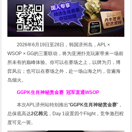
2026年6月19日至28日，韩国济州岛，APL ×
WSOP × GG的三重联动，将为亚洲扑克玩家带来一场前
所未有的巅峰体验。
你可以在赛场之上，以牌为刃，博
弈风云；也可以在赛场之外，赴一场山海之约，尝遍海
岛烟火。
GGPK生肖神秘赏金赛
冠军直通WSOP
本次APL济州站特别推出“
GGPK
生肖神秘赏金赛
”，
总保底高达
2
亿韩元
，Day 1设置四个Flight，竞争激烈程
度可见一斑。