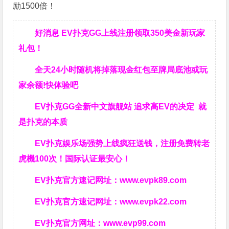
励1500倍！
好消息 EV扑克GG上线注册领取350美金新玩家
礼包！
全天24小时随机将掉落现金红包至牌局底池或玩
家余额!快体验吧
EV扑克GG
全新中文旗舰站
追求高EV
的决定
就
是扑克的本质
EV扑克娱乐场强势上线疯狂送钱，注册免费转老
虎機100次！国际认证最安心！
EV扑克官方速记网址：
www.evpk89.com
EV扑克官方速记网址：
www.evpk22.com
EV扑克官方网址：
www.evp99.com