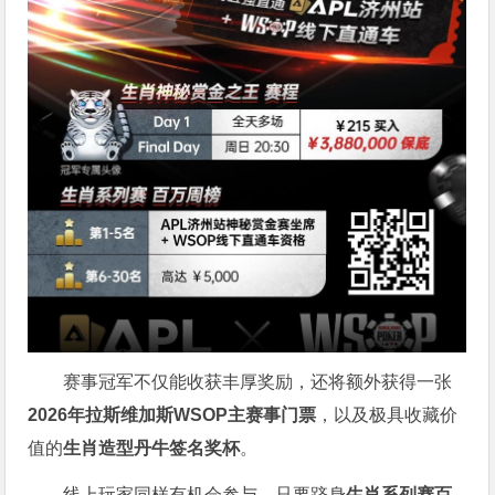
赛事冠军不仅能收获丰厚奖励，还将额外获得一张
2026
年拉斯维加斯
WSOP
主赛事门票
，以及极具收藏价
值的
生肖造型丹牛签名奖杯
。
线上玩家同样有机会参与，只要跻身
生肖系列赛百