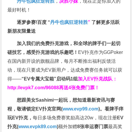
丹牛也疯狂逆转胜
，
决胜小妹
，现在正是你加入的
最好时机！
逐梦参赛!百度 “
丹牛也疯狂逆转胜
”
了解更多
活跃
新朋友限量送
加入我们的免费扑克游戏，和全球的牌手们一起切
磋技艺，感受扑克游戏的乐趣吧！
EV扑克作为GGPoker
在国内新开设的旗舰品牌，每月不断推出福利反馈活
动，现在只要成为EV新用户，达成免费赛任务就可以获
得——
“EV专属大宝箱”启动码1组
加入EV扑克战队：
http://evpk7.com/96088
再送4张免费门票！
想跟美女Sashimi一起玩，
想知道最新资讯与赛
程，
敬请锁定EV扑克官网(
www.evp99.com
)。
看牌手痒
玩EV扑克，
每日多场免费赛奖励高达20w，现在注册
EV
扑克(
www.evpk89.com
)
额外加赠
8张幸运赛门票
最高奖