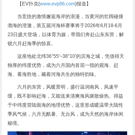
【EV扑克(
www.evp86.com
)报道】
当竞技的激情邂逅海岸的浪漫，当黄河的壮阔碰撞
渤海的澄澈，第五届河海杯赛事将于2026年6月18-6月
23日盛大登场，以体育为媒，带我们奔赴山东东营，解
锁六月赶海季的惊喜。
这座地处北纬36°55′~38°10′的滨海之城，凭借得天
独厚的纬度优势，成为六月国内首屈一指的观海、赶
海、看海胜地，藏着河海共生的独特韵味。
六月的东营，风暖景明，盛行温润南风，风速平
缓，既不影响赶海，又能送来清爽海风驱散燥热。得益
于中纬度背陆面海的地理优势，这里形成暖温带大陆性
季风气候，六月无酷暑、无台风，成为天然的海岸休闲
秘境。