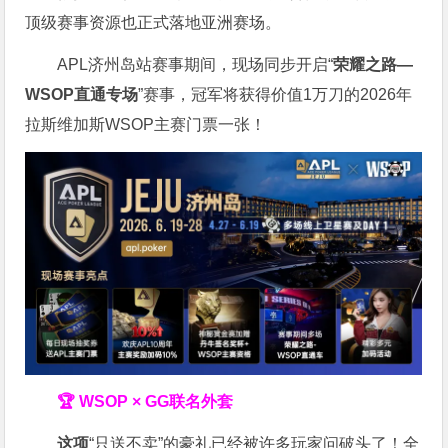
顶级赛事资源也正式落地亚洲赛场。
APL济州岛站赛事期间，现场同步开启“
荣耀之路
—
WSOP
直通专场
”赛事，冠军将获得价值1万刀的2026年
拉斯维加斯WSOP主赛门票一张！
🏆 WSOP × GG联名外套
这项
“只送不卖”的豪礼已经被许多玩家问破头了！全