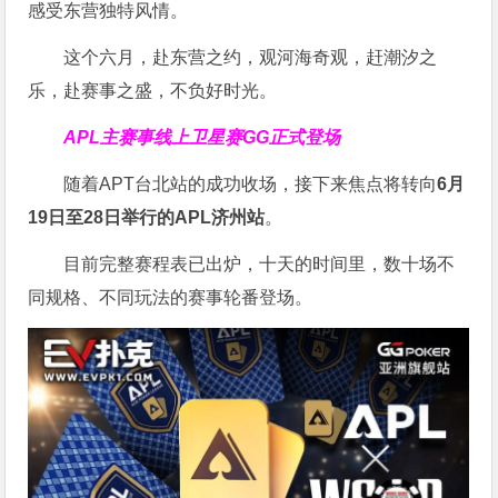
感受东营独特风情。
这个六月，赴东营之约，观河海奇观，赶潮汐之
乐，赴赛事之盛，不负好时光。
APL主赛事线上卫星赛
GG正式登场
随着APT台北站的成功收场，接下来焦点将转向
6
月
19
日至
28
日举行的
APL
济州站
。
目前完整赛程表已出炉，十天的时间里，数十场不
同规格、不同玩法的赛事轮番登场。