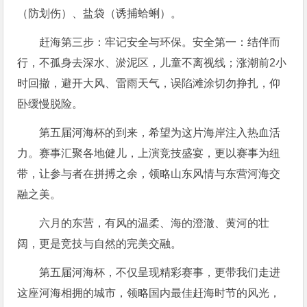
（防划伤）、盐袋（诱捕蛤蜊）。
赶海第三步：牢记安全与环保。安全第一：结伴而
行，不孤身去深水、淤泥区，儿童不离视线；涨潮前2小
时回撤，避开大风、雷雨天气，误陷滩涂切勿挣扎，仰
卧缓慢脱险。
第五届河海杯的到来，希望为这片海岸注入热血活
力。赛事汇聚各地健儿，上演竞技盛宴，更以赛事为纽
带，让参与者在拼搏之余，领略山东风情与东营河海交
融之美。
六月的东营，有风的温柔、海的澄澈、黄河的壮
阔，更是竞技与自然的完美交融。
第五届河海杯，不仅呈现精彩赛事，更带我们走进
这座河海相拥的城市，领略国内最佳赶海时节的风光，