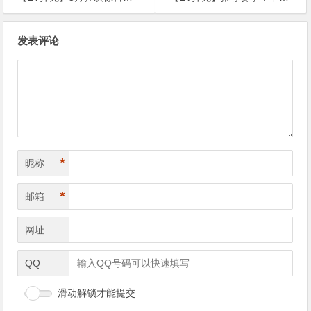
文
发表评论
章
导
航
*
昵称
*
邮箱
网址
QQ
滑动解锁才能提交