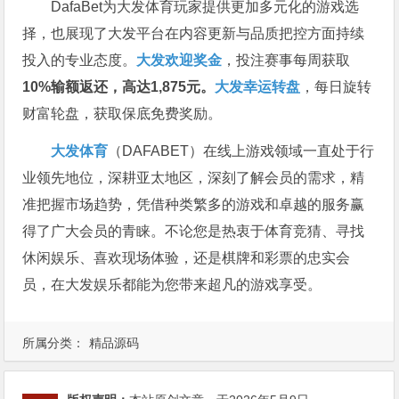
DafaBet
为大发体育玩家提供更加多元化的游戏选
择，也展现了大发平台在内容更新与品质把控方面持续
投入的专业态度。
大发欢迎奖金
，投注赛事每周获取
10%输额返还，高达1,875元。
大发幸运转盘
，每日旋转
财富轮盘，获取保底免费奖励。
大发体育
（DAFABET）在线上游戏领域一直处于行
业领先地位，深耕亚太地区，深刻了解会员的需求，精
准把握市场趋势，凭借种类繁多的游戏和卓越的服务赢
得了广大会员的青睐。不论您是热衷于体育竞猜、寻找
休闲娱乐、喜欢现场体验，还是棋牌和彩票的忠实会
员，在大发娱乐都能为您带来超凡的游戏享受。
所属分类：
精品源码