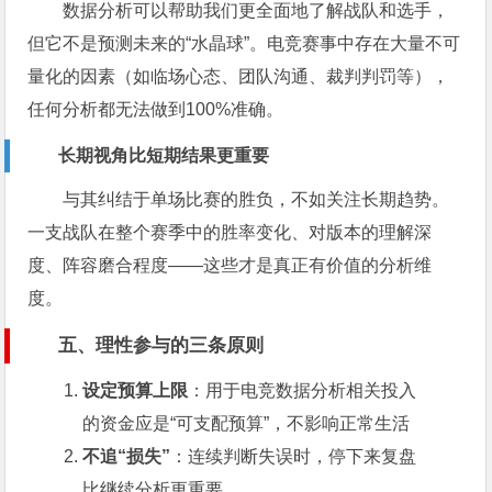
数据分析可以帮助我们更全面地了解战队和选手，
但它不是预测未来的“水晶球”。电竞赛事中存在大量不可
量化的因素（如临场心态、团队沟通、裁判判罚等），
任何分析都无法做到100%准确。
长期视角比短期结果更重要
与其纠结于单场比赛的胜负，不如关注长期趋势。
一支战队在整个赛季中的胜率变化、对版本的理解深
度、阵容磨合程度——这些才是真正有价值的分析维
度。
五、理性参与的三条原则
设定预算上限
：用于电竞数据分析相关投入
的资金应是“可支配预算”，不影响正常生活
不追“损失”
：连续判断失误时，停下来复盘
比继续分析更重要