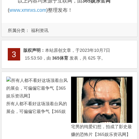
以上内容均来源于互联网，由
365娱乐官网
(
www.xmnxs.com
)整理发布！
所属分类：
福利资讯
版权声明：
本站原创文章，于2023年10月7日
15:53:50
，由
365体育
发表，共 625 字。
所有人都不看好这场顶着台风的
展会，可偏偏它最争气【365娱
乐资讯网】
宅男的纯爱幻想，拍成了影史最
赚的恐怖片【365娱乐资讯网】