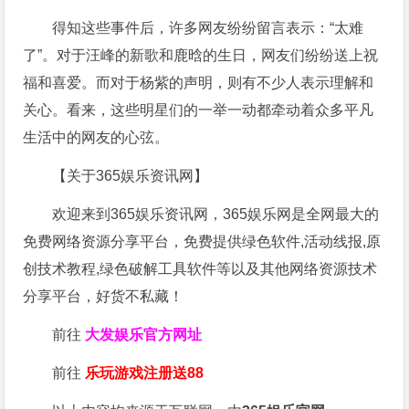
得知这些事件后，许多网友纷纷留言表示：“太难
了”。对于汪峰的新歌和鹿晗的生日，网友们纷纷送上祝
福和喜爱。而对于杨紫的声明，则有不少人表示理解和
关心。看来，这些明星们的一举一动都牵动着众多平凡
生活中的网友的心弦。
【关于365娱乐资讯网】
欢迎来到365娱乐资讯网，365娱乐网是全网最大的
免费网络资源分享平台，免费提供绿色软件,活动线报,原
创技术教程,绿色破解工具软件等以及其他网络资源技术
分享平台，好货不私藏！
前往
大发娱乐
官方网址
前往
乐玩游戏注册送88