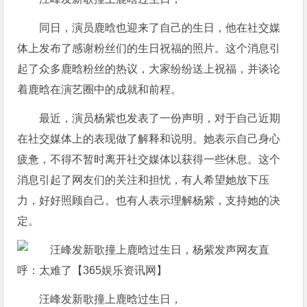
同日，演员鹿晗也迎来了自己的生日，他在社交媒
体上发布了感谢粉丝们的生日祝福的照片。这个消息引
起了众多鹿晗粉丝的热议，大家纷纷送上祝福，并谈论
着鹿晗在演艺圈中的成就和前程。
最近，演员杨紫也发表了一份声明，对于自己近期
在社交媒体上的表现做了解释和说明。她表示自己身心
疲惫，不得不暂时离开社交媒体以获得一些休息。这个
消息引起了网友们的关注和担忧，有人希望她放下压
力，好好照顾自己。也有人表示理解杨紫，支持她的决
定。
汪峰发新歌撞上鹿晗过生日，