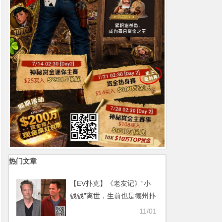
热门文章
【EV扑克】《老友记》“小
钱钱”离世，生前也是德州扑
克爱好者【365娱乐资讯
11/01
网】