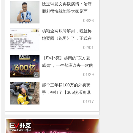
沈玉琳发文再谈病情：治疗
顺利很快就能跟大家见面
【365娱乐资讯网】
08/26
杨颖全网账号解封，粉丝称
她要回《跑男》了，正式在
内娱复出【365娱乐资讯
02/01
网】
【EV扑克】越南的“东方夏
威夷”，一生都应该去一次的
岘港！【365娱乐资讯网】
01/29
那个三年挣100万的外卖骑
手，被打了【365娱乐资讯
网】
01/17