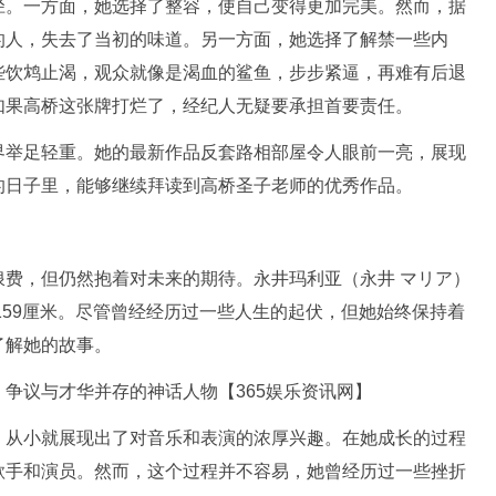
径。一方面，她选择了整容，使自己变得更加完美。然而，据
的人，失去了当初的味道。另一方面，她选择了解禁一些内
些饮鸩止渴，观众就像是渴血的鲨鱼，步步紧逼，再难有后退
如果高桥这张牌打烂了，经纪人无疑要承担首要责任。
界举足轻重。她的最新作品反套路相部屋令人眼前一亮，展现
的日子里，能够继续拜读到高桥圣子老师的优秀作品。
浪费，但仍然抱着对未来的期待。永井玛利亚（永井 マリア）
159厘米。尽管曾经经历过一些人生的起伏，但她始终保持着
了解她的故事。
。从小就展现出了对音乐和表演的浓厚兴趣。在她成长的过程
歌手和演员。然而，这个过程并不容易，她曾经历过一些挫折