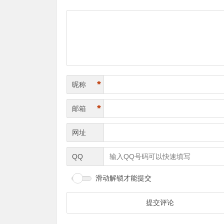
*
昵称
*
邮箱
网址
QQ
滑动解锁才能提交