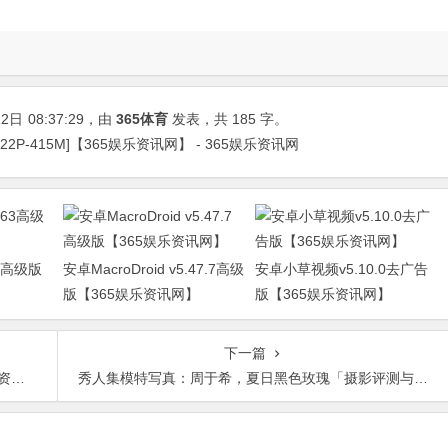
12日
08:37:29
，由
365体育
发表，共 185 字。
2P-415M]【365娱乐资讯网】 - 365娱乐资讯网
63高级版
安卓MacroDroid v5.47.7高级
安卓小草视频v5.10.0去广告
版【365娱乐资讯网】
版【365娱乐资讯网】
下一篇
网】
秀人集模特写真：周于希，夏日黑色玫瑰「摄影评测与赏析」【365娱乐资讯网】