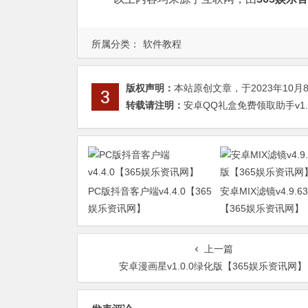
所属分类：
软件教程
版权声明：
本站原创文章，于2023年10月
转载请注明：
安卓QQ礼盒免费领取助手v1.0
PC版抖音客户端v4.4.0【365
安卓MIX滤镜v4.9.
娱乐资讯网】
【365娱乐资讯网】
上一篇
安卓漫画星v1.0.0绿化版【365娱乐资讯网】