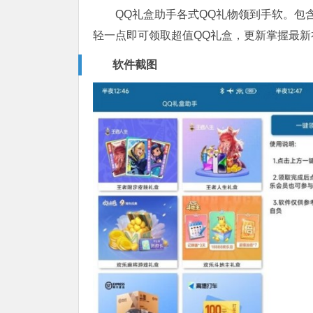
QQ礼盒助手各式QQ礼物领到手软。包
轻一点即可领取超值QQ礼盒，更新掌握最新
软件截图