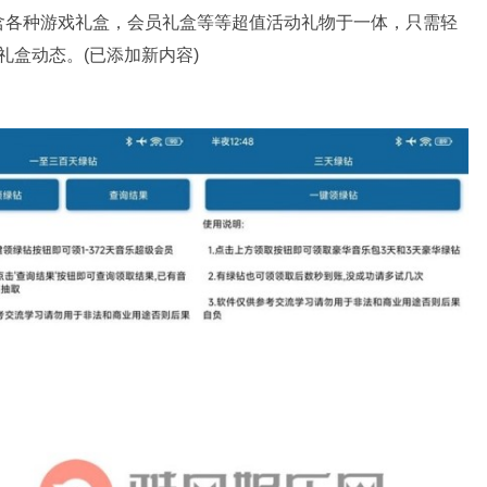
含各种游戏礼盒，会员礼盒等等超值活动礼物于一体，只需轻
礼盒动态。(已添加新内容)