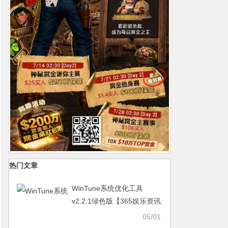
热门文章
WinTune系统优化工具
v2.2.1绿色版【365娱乐资讯
网】
05/01