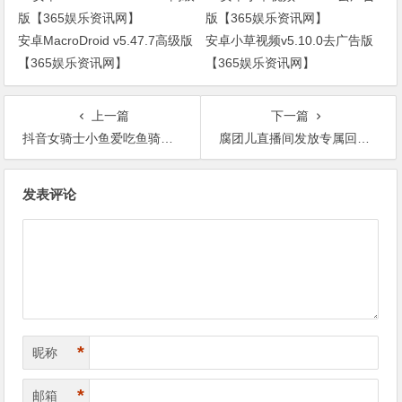
安卓MacroDroid v5.47.7高级版
安卓小草视频v5.10.0去广告版
【365娱乐资讯网】
【365娱乐资讯网】
上一篇
下一篇
抖音女骑士小鱼爱吃鱼骑车越线压弯，与迎面摩托车相撞身亡【365娱乐资讯网】
腐团儿直播间发放专属回报大家，瓜友表示难道是腐团儿付费内容？【365娱乐资讯网】
文
发表评论
章
导
航
*
昵称
*
邮箱