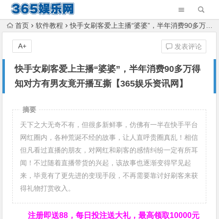
首页
软件教程
快手女刷客爱上主播“婆婆”，半年消费90多万得知对方有男友竟开播互撕【365娱乐资讯网】
A+
发表评论
快手女刷客爱上主播“婆婆”，半年消费90多万得
知对方有男友竟开播互撕【365娱乐资讯网】
摘要
天下之大无奇不有，但很多新鲜事，仿佛有一半在快手平台
网红圈内，各种荒诞不经的故事，让人直呼贵圈真乱！相信
但凡看过直播的朋友，对网红和刷客的感情纠纷一定有所耳
闻！不过随着直播带货的兴起，该故事也逐渐变得罕见起
来，毕竟有了更先进的变现手段，不再需要靠讨好刷客来获
得礼物打赏收入。
注册即送88，
每日投注送大礼，最高领取10000元