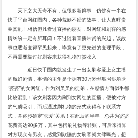
天下之大无奇不有，但很多新鲜事，仿佛有一半在
快手平台网红圈内，各种荒诞不经的故事，让人直呼贵
圈真乱！相信但凡看过直播的朋友，对网红和刷客的感
情纠纷一定有所耳闻！不过随着直播带货的兴起，该故
事也逐渐变得罕见起来，毕竟有了更先进的变现手段，
不再需要靠讨好刷客来获得礼物打赏收入。
近日快手圈内就发生了一出女刷客爱上女主播
的魔幻剧情，事情的主角是个拥有30万粉丝账号昵称为
“婆婆”的女网红，作为刘叉叉的徒弟，在感情方面似乎都
比较混乱！该女刷客因为刷到女网红的直播，便被对方
的气质吸引，而后通过刷礼物的形式获得私下联系方
式，并逐步确定“恋爱”关系！在此后的半年，总共为婆婆
花费高达90多万，其中包括刷礼物等转账，可后来得知
对方现实有男友，感觉到欺骗的女刷客就大肆曝光，想