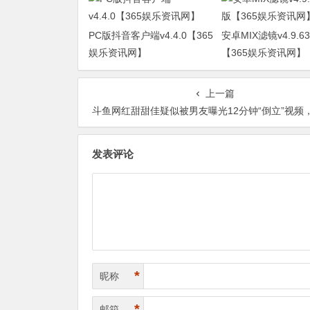
PC版抖音客户端v4.4.0【365
安卓MIX滤镜v4.9.
娱乐资讯网】
【365娱乐资讯网】
上一篇
斗鱼网红甜甜佳疑似被男友曝光12分钟“倒立”视频，发文恳求网友嘴下留情【365娱乐资
发表评论
*
昵称
*
邮箱