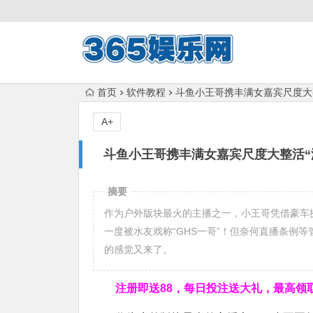
首页
软件教程
斗鱼小王哥携丰满女嘉宾尺度大整
A+
斗鱼小王哥携丰满女嘉宾尺度大整活“漏
摘要
作为户外版块最火的主播之一，小王哥凭借豪车
一度被水友戏称“GHS一哥”！但奈何直播条例
的感觉又来了。
注册即送88，
每日投注送大礼，最高领取1