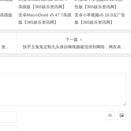
63高级版
安卓MacroDroid v5.47.7高级
安卓小草视频v5.10.0去广告
版【365娱乐资讯网】
版【365娱乐资讯网】
下一篇
讯网】
快手玉兔兔定制九头身自嗨视频被流传到网络，网友表示：感谢大哥，但是女主账号也被封了【365娱乐资讯网】