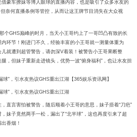
凭借豪车撩妹等博人眼球的直播内容，也是吸引了众多水友的
”！但奈何直播条例等管控，从而让这王牌节目消失在大众视
。
个GHS巅峰的时月，当天小王哥约上了一哥凹凸有致的长
屋内环节！刚进门不久，经验丰富的小王哥就一测量体重为
会儿就遭到超管警告，请勿深V着装！被警告小王哥果断整
腿，但妹子重新走进镜头，优势一波“俯身福利”，也让水友担
直言害怕被警告，随后顺着小王哥的意思，妹子捂着“刀疤”
，妹子竟然两手一松，漏出了“北半球”，这也再度引来了超
漏出香烟！