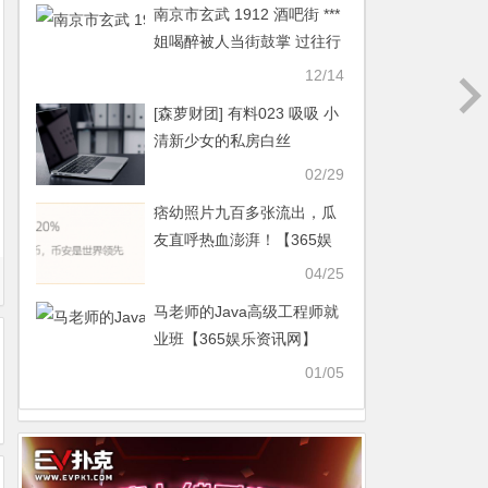
南京市玄武 1912 酒吧街 ***
姐喝醉被人当街鼓掌 过往行
人都拉不住【365娱乐资讯
12/14
网】
[森萝财团] 有料023 吸吸 小
清新少女的私房白丝
[53P1V]【365娱乐资讯网】
02/29
痞幼照片九百多张流出，瓜
友直呼热血澎湃！【365娱
乐资讯网】
04/25
马老师的Java高级工程师就
业班【365娱乐资讯网】
01/05