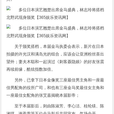
关于颁奖搭档，本届金马执委会表示，新片在日本
拍摄的许光汉和满岛光的组合，应该会让亚洲粉丝喜出
望外；妻夫木聪和一起演过《刺客聂隐娘》的好友张震
再续前缘，酷炫指数加倍。
另外，已拿下日本金像奖三座最佳男主角和一座最
佳男配角的役所广司，和也有三座金马奖最佳女主角和
一座最佳女配角的张艾嘉揭晓本届影帝；
至于本届影后，则由陈淑芳、李心洁、桂纶镁、陈
湘琪、谢盈萱等五位金马影后共同宣布，气场全开。