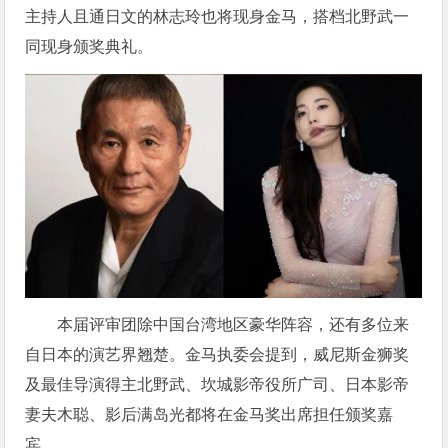
主持人且通日文的林志玲也将现身金马，搭档北野武一
同现身颁奖典礼。
本届评审团除中国台湾地区豪华阵容，还有多位来
自日本的演艺界翘楚。金马执委会提到，威尼斯金狮奖
及最佳导演得主北野武、坎城影帝役所广司、日本影帝
妻夫木聪、影后满岛光都将在金马奖出席担任颁奖嘉
宾。