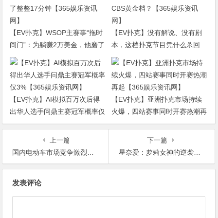
【EV扑克】WSOP主赛事“拖时
【EV扑克】没有解说、没有剧
间门”：为躺赚2万美金，他磨了
本，这档扑克节目凭什么杀回
整整17分钟【365娱乐资讯网】
CBS黄金档？【365娱乐资讯
网】
【EV扑克】AI模拟百万次后得
【EV扑克】亚洲扑克市场持续
出华人选手问鼎主赛冠军概率仅
火爆，四站赛事同时开赛热潮再
3%【365娱乐资讯网】
起【365娱乐资讯网】
上一篇
下一篇
国内电动车市场竞争激烈日本车企挣扎求生【365娱乐资讯网】
星奈爱：萝莉女神的逆袭之路，演绎生涯与爱情的曲折传奇！【365娱乐资讯网】
文
发表评论
章
导
航