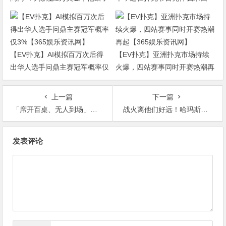
整整17分钟【365娱乐资讯网】
CBS黄金档？【365娱乐资讯
网】
【EV扑克】AI模拟百万次后得
【EV扑克】亚洲扑克市场持续
出华人选手问鼎主赛冠军概率仅
火爆，四站赛事同时开赛热潮再
3%【365娱乐资讯网】
起【365娱乐资讯网】
上一篇
下一篇
「席开百桌、无人到场」婚宴网友一招破解：保证满座，连别村都来【365娱乐资讯网】
战火离他们好远！哈玛斯领袖儿子豪奢生活以色列总理长子逍遥美国【365娱乐资讯网】
文
发表评论
章
导
航