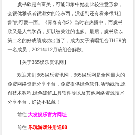
虞书欣是白富美，可能印象中她会比较注意形象，
会很优雅或者很淑女的吃东西，没想到还有看来很“l粗
鲁”的可爱一面。《青春有你2》当时在热播中，而虞书
欣又是人气学员，所以被关注的也多。最后，虞书欣以
第二名的好成绩成功出道了，成为女子演唱组合THE9的
一名成员，2021年12月该组合解散。
【关于365娱乐资讯网】
欢迎来到365娱乐资讯网，365娱乐网是全网最大的
免费网络资源分享平台，免费提供绿色软件,活动线报,原
创技术教程,绿色破解工具软件等以及其他网络资源技术
分享平台，好货不私藏！
前往
大发娱乐
官方网址
前往
乐玩游戏注册送88