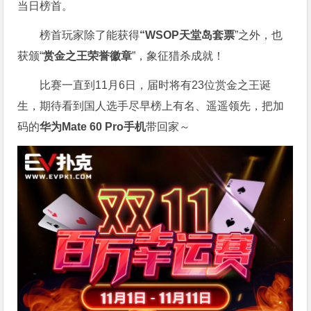
当日榜首。
榜首玩家除了能获得
“WSOP天堂岛套票
”之外，也
获颁“
赏金之王荣誉徽章
”，象征猎杀成就！
比赛一直到11月6日，届时将有23位赏金之王诞
生，期待看到国人选手尽早榜上有名、遥遥领先，把加
码的
华为Mate 60 Pro手机
带回家～