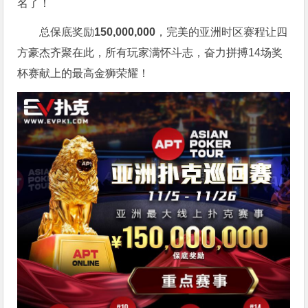
名了！
总保底奖励
150,000,000
，完美的亚洲时区赛程让四
方豪杰齐聚在此，所有玩家满怀斗志，奋力拼搏14场奖
杯赛献上的最高金狮荣耀！