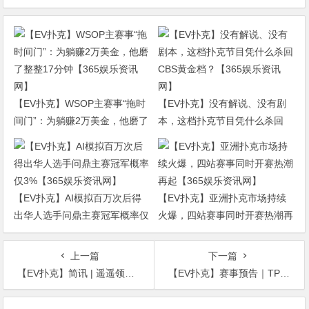
【EV扑克】WSOP主赛事“拖时
【EV扑克】没有解说、没有剧
间门”：为躺赚2万美金，他磨了
本，这档扑克节目凭什么杀回
整整17分钟【365娱乐资讯网】
CBS黄金档？【365娱乐资讯
网】
【EV扑克】AI模拟百万次后得
【EV扑克】亚洲扑克市场持续
出华人选手问鼎主赛冠军概率仅
火爆，四站赛事同时开赛热潮再
3%【365娱乐资讯网】
起【365娱乐资讯网】
上一篇
下一篇
【EV扑克】简讯 | 遥遥领先！Jason Koon赢得Triton系列赛第十个冠军奖杯【365娱乐资讯网】
【EV扑克】赛事预告｜TPT太湖杯冬季锦标赛定档11月30日-12月4日 场馆全面扩建改造超50张比赛用桌【365娱乐资讯网】
文