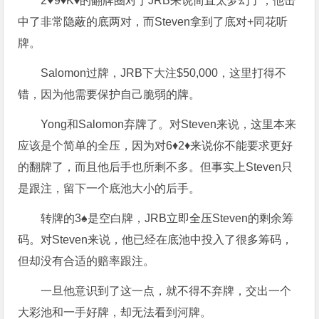
2♥9♦K♦的翻牌圈对于JRB来说简直太梦幻了，他击
中了非常隐蔽的底两对，而Steven拿到了底对+同花听
牌。
Salomon过牌，JRB下大注$50,000，这里打得不
错，因为他需要保护自己脆弱的牌。
Yong和Salomon弃牌了。对Steven来说，这里本来
应该是个简单的全压，因为对6♦2♦来说你不能要求更好
的翻牌了，而且他后手也所剩不多。但事实上Steven只
是跟注，留下一个底池大小的后手。
转牌的3♠是空白牌，JRB立即全压Steven的剩余筹
码。对Steven来说，他已经在底池中投入了很多筹码，
但却没有合适的赔率跟注。
一旦他意识到了这一点，就不得不弃牌，交出一个
大彩池和一手好牌，却无法看到河牌。