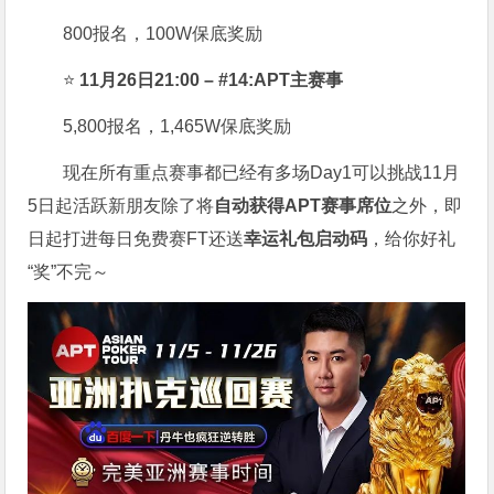
800报名，100W保底奖励
⭐
11月26日21:00 – #14:APT主赛事
5,800报名，1,465W保底奖励
现在所有重点赛事都已经有多场Day1可以挑战11月
5日起活跃新朋友除了将
自
动获得APT赛事席位
之外，即
日起打进每日免费赛FT还送
幸运礼包启动码
，给你好礼
“奖”不完～