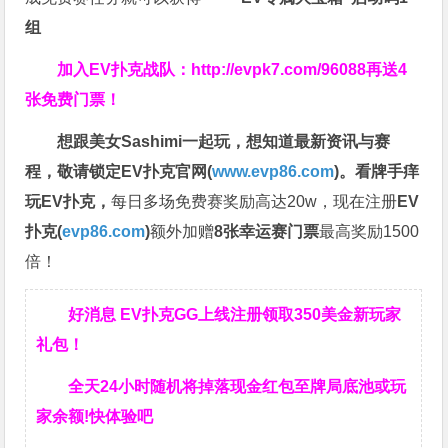
组
加入EV扑克战队：
http://evpk7.com/96088
再送4
张免费门票！
想跟美女Sashimi一起玩，
想知道最新资讯与赛
程，
敬请锁定EV扑克官网(
www.evp86.com
)。
看牌手痒
玩EV扑克，
每日多场免费赛奖励高达20w，现在注册
EV
扑克(
evp86.com
)
额外加赠
8张幸运赛门票
最高奖励1500
倍！
好消息 EV扑克GG上线注册领取350美金新玩家
礼包！
全天24小时随机将掉落现金红包至牌局底池或玩
家余额!快体验吧