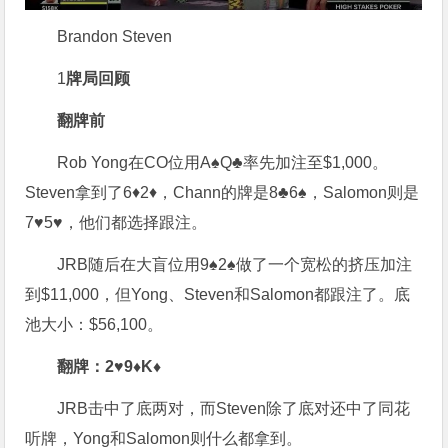
Brandon Steven
1
牌局回顾
翻牌前
Rob Yong在CO位用A♠Q♣率先加注至$1,000。
Steven拿到了6♦2♦，Chann的牌是8♣6♠，Salomon则是
7♥5♥，他们都选择跟注。
JRB随后在大盲位用9♠2♠做了一个宽松的挤压加注
到$11,000，但Yong、Steven和Salomon都跟注了。底
池大小：$56,100。
翻牌：
2♥9♦K♦
JRB击中了底两对，而Steven除了底对还中了同花
听牌，Yong和Salomon则什么都拿到。