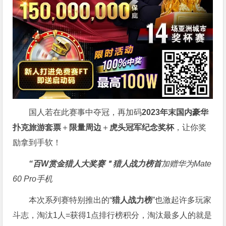
国人若在此赛事中夺冠，再加码
2023年末国内豪华
扑克旅游套票
＋
限量周边
＋
虎头冠军纪念奖杯
，让你奖
励拿到手软！
“百W赏金猎人大奖赛＂
猎人战力榜首
加赠华为Mate
60 Pro手机
本次系列赛特别推出的“
猎人战力榜
”也激起许多玩家
斗志，淘汰1人=获得1点排行榜积分，淘汰最多人的就是