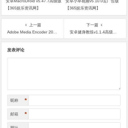
安卓MacroDroid v5.47.7高级版
安卓小草视频v5.10.0去广告版
【365娱乐资讯网】
【365娱乐资讯网】
上一篇
下一篇
Adobe Media Encoder 2024 v24.0.2【365娱乐资讯网】
安卓健身教练v1.1.4高级版【365娱乐资讯网】
文
发表评论
章
导
航
*
昵称
*
邮箱
网址