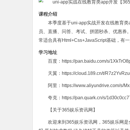
课程介绍
本季度基于uni-app实战开发在线教
员、直播、问答、考试、拼团秒杀、优惠券。一次
常适合具有Html+Css+JavaScript基础
学习地址
百度：https://pan.baidu.com/s/1XkT
天翼：https://cloud.189.cn/t/R7z2Y
阿里：https://www.aliyundrive.com/s/
夸克：https://pan.quark.cn/s/1d30c0cc7
【关于365娱乐资讯网】
欢迎来到365娱乐资讯网，365娱乐网