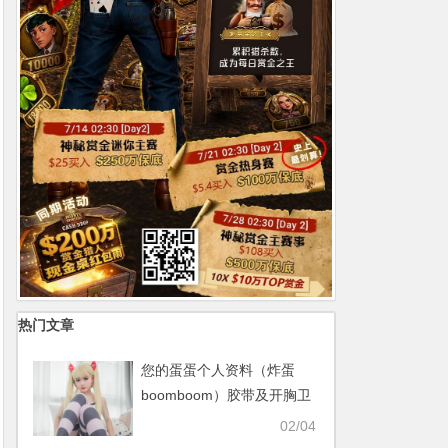
热门文章
您的蛋蛋个人资料（炸蛋
boomboom）胶带及开胸卫
衣cos作品鉴赏【365娱乐资
02/04
讯网】