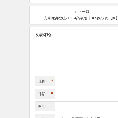
上一篇
安卓健身教练v1.1.4高级版【365娱乐资讯网
发表评论
*
昵称
*
邮箱
网址