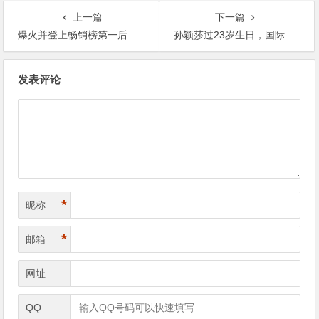
上一篇
下一篇
爆火并登上畅销榜第一后，包围玩家的美女们这么快就要塌房了？【365娱乐资讯网】
孙颖莎过23岁生日，国际乒联送蛋糕，两位巨星献祝福，场面太大了【365娱乐资讯网】
文
发表评论
章
导
航
*
昵称
*
邮箱
网址
QQ