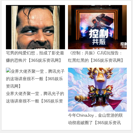
宅男的纯爱幻想，拍成了影史最
《控制：共振》CJ试玩报告：
赚的恐怖片【365娱乐资讯网】
红黑红黑的【365娱乐资讯网】
业界大佬齐聚一堂，腾讯光子的
这场讲座很不一般【365娱乐资
讯网】
今年ChinaJoy，金山世游的联
动彻底破圈了【365娱乐资讯
网】