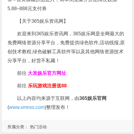
5.88~888元支付券
【关于365娱乐资讯网】
欢迎来到365娱乐资讯网，365娱乐网是全网最大的
免费网络资源分享平台，免费提供绿色软件,活动线报,原
创技术教程,绿色破解工具软件等以及其他网络资源技术
分享平台，好货不私藏！
前往
大发娱乐
官方网址
前往
乐玩游戏注册送88
以上内容均来源于互联网，由
365娱乐官网
(
www.xmnxs.com
)整理发布！
所属分类：
热门活动