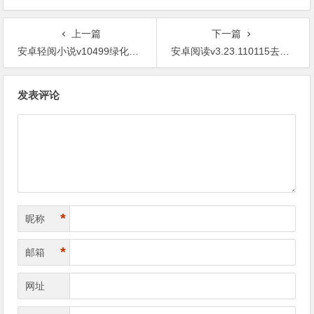
上一篇
下一篇
安卓轻阅小说v10499绿化版【365娱乐资讯网】
安卓阅读v3.23.110115去限制版【365娱乐资讯网】
文
发表评论
章
导
航
*
昵称
*
邮箱
网址