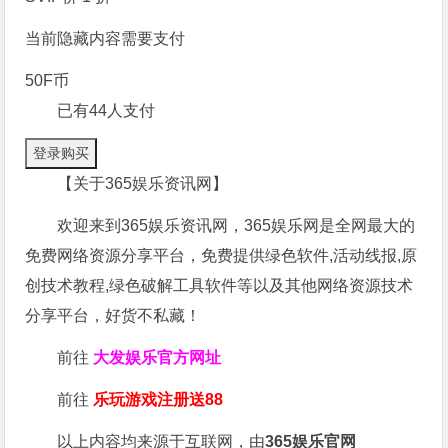
当前隐藏内容需要支付
50F币
已有
44
人支付
登录购买
【关于365娱乐资讯网】
欢迎来到365娱乐资讯网，365娱乐网是全网最大的
免费网络资源分享平台，免费提供绿色软件,活动线报,原
创技术教程,绿色破解工具软件等以及其他网络资源技术
分享平台，好货不私藏！
前往
大发娱乐
官方网址
前往
乐玩游戏注册送88
以上内容均来源于互联网，由
365娱乐官网