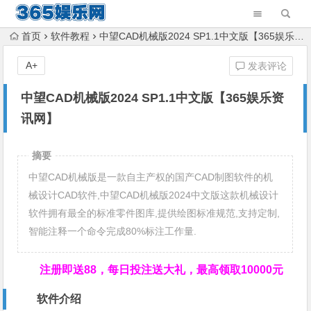
首页
软件教程
中望CAD机械版2024 SP1.1中文版【365娱乐资讯网】
A+
发表评论
中望CAD机械版2024 SP1.1中文版【365娱乐资
讯网】
摘要
中望CAD机械版是一款自主产权的国产CAD制图软件的机
械设计CAD软件,中望CAD机械版2024中文版这款机械设计
软件拥有最全的标准零件图库,提供绘图标准规范,支持定制,
智能注释一个命令完成80%标注工作量.
注册即送88，
每日投注送大礼，最高领取10000元
软件介绍