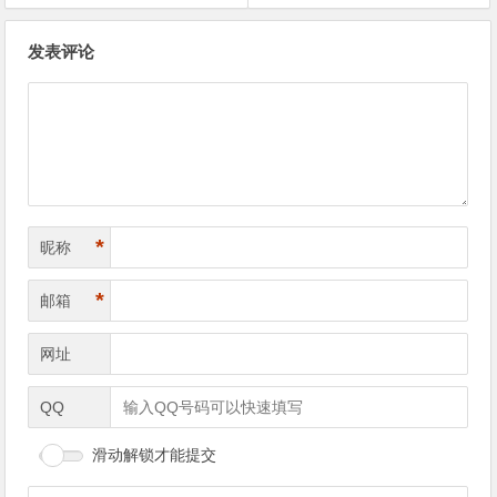
文
发表评论
章
导
航
*
昵称
*
邮箱
网址
QQ
滑动解锁才能提交