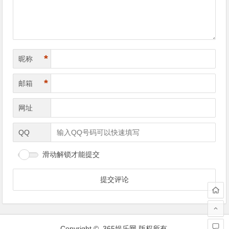
*
昵称
*
邮箱
网址
QQ
滑动解锁才能提交
Copyright ©
365娱乐网
版权所有.