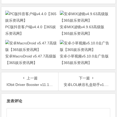
PC版抖音客户端v4.4.0【365娱
安卓MIX滤镜v4.9.63高级版
乐资讯网】
【365娱乐资讯网】
安卓MacroDroid v5.47.7高级版
安卓小草视频v5.10.0去广告版
【365娱乐资讯网】
【365娱乐资讯网】
上一篇
下一篇
IObit Driver Booster v11.1.0.26便携版【365娱乐资讯网】
安卓LOL峡谷礼盒助手v1.0.1【365娱乐资讯网】
文
发表评论
章
导
航