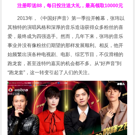
注册即送88，
每日投注送大礼，最高领取10000元
2013年，《中国好声音》第一季拉开帷幕，张玮以
其独特的演唱风格和深厚的音乐造诣获得众多粉丝的喜
爱，最终成为四强选手。然而，几年下来，张玮的音乐
事业并没有像粉丝们期望的那样发展顺利。相反，他开
始频繁出演各种电视剧、电影、综艺节目，不仅滑稽的
跑龙套，甚至连特约嘉宾的机会都不多。从“好声音”到
“跑龙套”，这一转变引起了人们的关注。