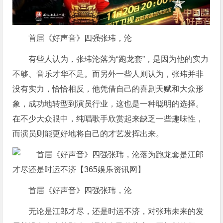
首届《好声音》四强张玮，沦
有些人认为，张玮沦落为“跑龙套”，是因为他的实力
不够、音乐才华不足。而另外一些人则认为，张玮并非
没有实力，恰恰相反，他凭借自己的喜剧天赋和大众形
象，成功地转型到演员行业，这也是一种聪明的选择。
在不少大众眼中，纯唱歌手欣赏起来缺乏一些趣味性，
而演员则能更好地将自己的才艺发挥出来。
首届《好声音》四强张玮，沦
无论是江郎才尽，还是时运不济，对张玮未来的发