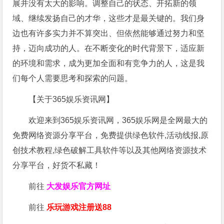
展并没有太大的影响。调整自己的状态、开拓新的领
域、继续发扬自己的才华，这些才是最关键的。我们身
边也有许多实力并不算突出、但依然能够通过努力和坚
持，迈向成功的人。在不断变化的时代背景下，适应新
的环境和需求，成为更加全面和有竞争力的人，这是我
们每个人需要思考和探索的问题。
【关于365娱乐资讯网】
欢迎来到365娱乐资讯网，365娱乐网是全网最大的
免费网络资源分享平台，免费提供绿色软件,活动线报,原
创技术教程,绿色破解工具软件等以及其他网络资源技术
分享平台，好货不私藏！
前往
大发娱乐
官方网址
前往
乐玩游戏注册送88