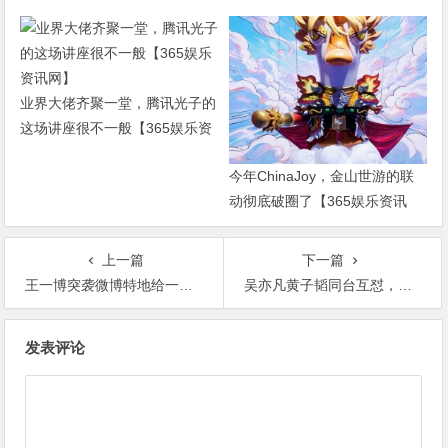
业界大佬齐聚一堂，腾讯光子的
这场讲座很不一般【365娱乐资
讯网】
今年ChinaJoy，金山世游的联
动彻底破圈了【365娱乐资讯
网】
上一篇
下一篇
王一博突袭微博特地给一个人庆生后秒删，粉丝们顿时慌了！【365娱乐资讯网】
吴亦凡黄子韬同台互怼，看点十足不愧是前队友【365娱乐资讯网】
文
发表评论
章
导
航