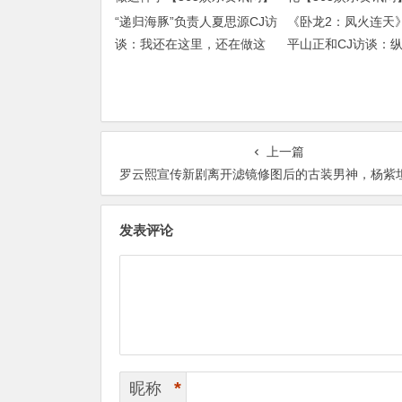
“递归海豚”负责人夏思源CJ访
《卧龙2：凤火连天
谈：我还在这里，还在做这
平山正和CJ访谈：
件事【365娱乐资讯网】
【365娱乐资讯网】
上一篇
罗云熙宣传新剧离开滤镜修图后的古装男神，杨紫坦言受到刺激【365娱乐资
发表评论
*
昵称