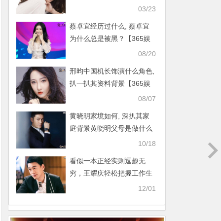
娱乐资讯网】
03/23
蔡卓宜经历过什么, 蔡卓宜
为什么总是被黑？【365娱
乐资讯网】
08/20
邢昀中国机长饰演什么角色,
扒一扒其资料背景【365娱
乐资讯网】
08/07
黄晓明家境如何, 深扒其家
庭背景黄晓明父母是做什么
的【365娱乐资讯网】
10/18
看似一本正经实则逗趣无
穷，王耀庆轻松把握工作生
活不同态度【365娱乐资讯
12/01
网】