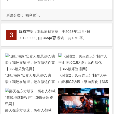
所属分类：
福利资讯
版权声明：
本站原创文章，于2023年11月4日
01:59:00
，由
365体育
发表，共 670 字。
“递归海豚”负责人夏思源CJ访
《卧龙2：凤火连天》制作人平
谈：我还在这里，还在做这件事
山正和CJ访谈：纵向深化【365
【365娱乐资讯网】
娱乐资讯网】
那天在东方明珠，所有人都喊