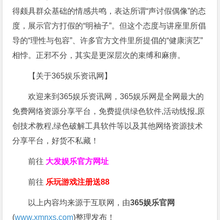
得颇具群众基础的情感共鸣，表达所谓“声讨假偶像”的态
度，展示官方打假的“明袖子”。但这个态度与讲座里所倡
导的“理性与包容”、许多官方文件里所提倡的“健康演艺”
相悖。正邪不分，其实是更深层次的束缚和麻痹。
【关于365娱乐资讯网】
欢迎来到365娱乐资讯网，365娱乐网是全网最大的
免费网络资源分享平台，免费提供绿色软件,活动线报,原
创技术教程,绿色破解工具软件等以及其他网络资源技术
分享平台，好货不私藏！
前往
大发娱乐
官方网址
前往
乐玩游戏注册送88
以上内容均来源于互联网，由
365娱乐官网
(
www.xmnxs.com
)整理发布！