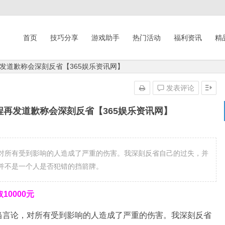
首页
技巧分享
游戏助手
热门活动
福利资讯
精
发道歉称会深刻反省【365娱乐资讯网】
发表评论
再发道歉称会深刻反省【365娱乐资讯网】
对所有受到影响的人造成了严重的伤害。我深刻反省自己的过失，并
并不是一个人是否犯错的挡箭牌。
0000元
当言论，对所有受到影响的人造成了严重的伤害。我深刻反省