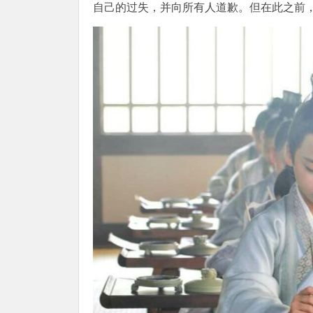
自己的过失，并向所有人道歉。但在此之前