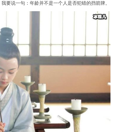
，我要说一句：年龄并不是一个人是否犯错的挡箭牌。