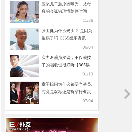
应采儿二胎原因曝光，父母
真的会孤独珍惜陪伴时间
【365娱乐资讯网】
11/26
张卫健为什么光头？ 是因为
生病了吗【365娱乐资讯
网】
06/04
实力派演员罗晋，不仅演技
了的唱歌也很好听【365娱
乐资讯网】
01/13
章子怡问为什么都要当演员,
究竟是双标还是拆穿行业乱
现象【365娱乐资讯网】
07/04