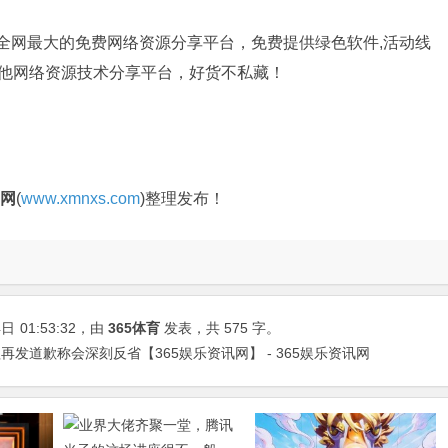
是全网最大的免费网络资源分享平台，免费提供绿色软件,活动线
其他网络资源技术分享平台，好货不私藏！
官网
(
www.xmnxs.com
)整理发布！
4日
01:53:32
，由
365体育
发表，共 575 字。
发道歉称会深刻反省【365娱乐资讯网】 - 365娱乐资讯网