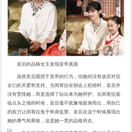
皇后的品格女主发现皇帝真面
虽然皇后困惑于皇帝的行为，但她却没有放弃对宫
女们的关爱和支持。当闵宥拉在朝会上犯错时，皇后并
没有责怪她，而是选择了站出来为她辩护。在闵宥拉面
临点头之墙的时候，皇后毫不犹豫地挺身而出，用自己
的权力让闵宥拉免于终身监禁。皇后在这个时候展现出
她的勇气和果敢，这是她一贯的品格所在。