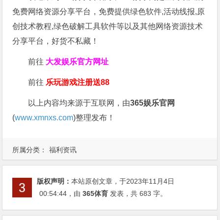
免费网络资源分享平台，免费提供绿色软件,活动线报,原
创技术教程,绿色破解工具软件等以及其他网络资源技术
分享平台，好货不私藏！
前往
大发娱乐
官方网址
前往
乐玩游戏注册送88
以上内容均来源于互联网，由
365娱乐官网
(
www.xmnxs.com
)整理发布！
所属分类：
福利资讯
版权声明：
本站原创文章，于2023年11月4日
00:54:44
，由
365体育
发表，共 683 字。